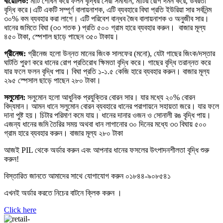
বায়োলিড:
মাটি শোধন করে ফলন বৃদ্ধির সেরা সমাধান, মাটির রোগ দমন করে, উর্বরতা
বৃদ্ধি করে।এটি একটি সম্পূর্ণ বালায়নাশক, এটি ব্যবহারে বিঘা প্রতি ইউরিয়া সার সর্বনিন্ম
৩০% কম ব্যবহার করা লাগে। এটি পরিবেশ বান্ধব জৈব বালায়নাশক ও অনুজীব সার।
ধানের জমিতে বিঘা (৩৩ শতক ) প্রতি ৫০০ গ্রাম হারে ব্যবহার করুন। বাজার মূল্য
৪৫০ টাকা, স্পেশাল ছাড়ে পাছেন ৩৫০ টাকায়।
গ্রীনেজ:
গ্রীনেজ হলো উন্নত মানের জিংক সালফের (মনো), যেটা গাছের জিংক/দস্তার
ঘাটতি পুরণ করে ধানের রোগ প্রতিরোধ ক্ষিমতা বৃদ্ধি করে। গাছের বৃদ্ধি তরান্নত করে
যার ফলে ফলন বৃদ্ধি পায়। বিঘা প্রতি ১-১.৫ কেজি হারে ব্যবহার করুন। বাজার মূল্য
২৯৫ স্পেসাল ছাড়ে পাছেন ২৮০ টাকা।
সলুমোন:
সলুমোন হলো আধুনিক প্রযুক্তির বোরন সার। যার মধ্যে ২০% বোরন
বিদ্যমান। আমন ধানে সলুমোন বোরন ব্যবহারে ধানের পরাগায়নে সহায়তা জরে। যার ফলে
দানা পুষ্ট হয়। চিটার পরিমাণ কমে যায়। ধানের দানার ওজন ও সোনালী রঙ বৃদ্ধি পায়।
এজন্য ধানের জমি তৈরির সময় অথবা ধান লাগানোর ৩০ দিনের মধ্যে ৩৩ বিঘায় ৫০০
গ্রাম হারে ব্যবহার করুন। বাজার মূল্য ২৮০ টাকা
আজই PIL থেকে অর্ডার করুন এবং আপনার ধানের ফসলের উৎপাদনশীলতা বৃদ্ধি শুরু
করুন!
বিস্তারিত জানতে আমাদের সাথে যোগাযোগ করুন ০১৮৪৪-৯০৮৫৪১
এখনই অর্ডার করতে নিচের বাটনে ক্লিক করুন ।
Click here