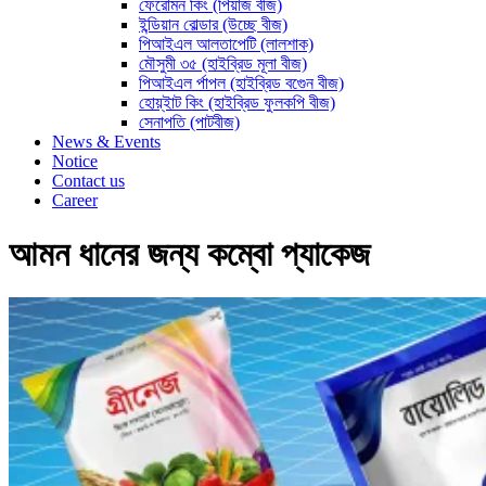
ফেরোমন কিং (পিঁয়াজ বীজ)
ইন্ডিয়ান বোল্ডার (উচ্ছে বীজ)
পিআইএল আলতাপেটি (লালশাক)
মৌসুমী ৩৫ (হাইব্রিড মূলা বীজ)
পিআইএল র্পাপল (হাইব্রিড বগেুন বীজ)
হোয়্ইাট কিং (হাইব্রিড ফুলকপি বীজ)
সেনাপতি (পাটবীজ)
News & Events
Notice
Contact us
Career
আমন ধানের জন্য কম্বো প্যাকেজ