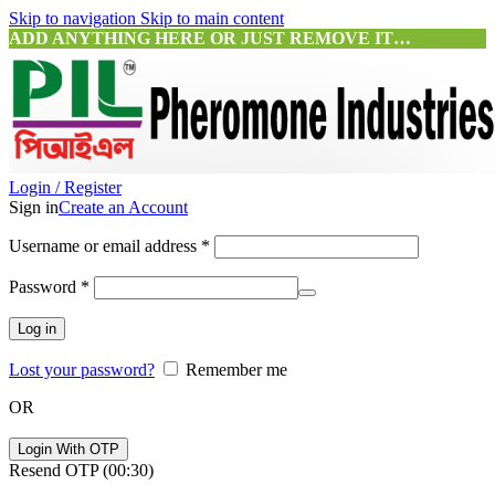
Skip to navigation
Skip to main content
ADD ANYTHING HERE OR JUST REMOVE IT…
Login / Register
Sign in
Create an Account
Required
Username or email address
*
Required
Password
*
Log in
Lost your password?
Remember me
OR
Login With OTP
Resend OTP
(00:
30
)