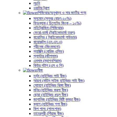
লুচনি
ওয়াটার ট্রাপ
পিজিআর/অনুখাদ্য ও সার জাতীয় পণ্য
সলুমোন (সলুবর বোরণ-২০%)
ফিডব্যাক ( চিলেটেড জিংক – ১০%)
নাইট্রোজিম (পিজিআর)
ফেরো-ডার্মা (ট্রাইকোডার্মা তরল)
বায়োলিড ( ট্রাইকোডার্মা পাউডার)
বায়োরুটস (এন.এন.এ)
গ্রীনেজ (জিংকমনো)
প্লান্টক্সি (বোরিক এসিড)
প্লাস্টার (জীপসাম)
এবসাম (ম্যাগনশিয়াম)
কিউর পটাশ (এস ও পি)
বীজ
তূর্য্য (হাইব্রিড লাউ বীজ)
আয়না (র্কাটন সাইজ হাইব্রিড লাউ বীজ)
সোাহাগ (হাইব্রিড ঝিঙ্গা বীজ)
মনির (হাইব্রিড করলা বীজ)
ছোয়া (হাইব্রিড ধন্দুল বীজ)
জাপানিজ (হাইব্রিড মিষ্টি কুমড়া বীজ)
ক্যাশ (হাইব্রিড শশা বীজ)
কিপ পালং (পালংশাক)
তাহেরপুরী (পিঁয়াজ বীজ)