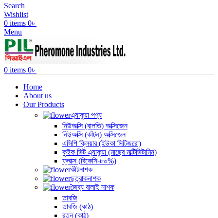
Search
Wishlist
0
items
0
৳
Menu
0
items
0
৳
Home
About us
Our Products
এ্যাকুয়া পণ্য
নিউঅক্সি (বালতি) অক্সিজেন
নিউঅক্সি (র্কাটন) অক্সিজেন
এসিপি ক্লিয়ার (ইউকা সিটিজরো)
কুইক ভিট এ্যাকুয়া (মাছের মাল্টিভিটামিন)
ফ্লাক্স (বিকেসি-৮০%)
কীটনাশক
ছত্রাকনাশক
জৈব্য বালাই নাশক
তাবজি
তাবজি (কাঠ)
রতন (কাঠ)