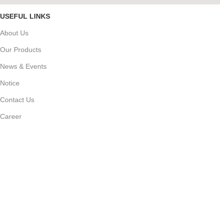
USEFUL LINKS
About Us
Our Products
News & Events
Notice
Contact Us
Career
PRODUCT CATEGORY
জৈব্য বালাই নাশক
ছত্রাকনাশক
কীটনাশক
অনুখাদ্য ও সার জাতীয় পণ্য
এ্যাকুয়া পণ্য