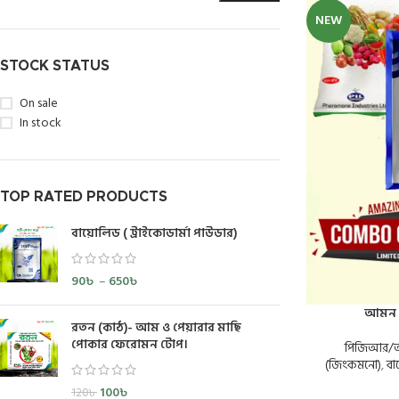
NEW
STOCK STATUS
On sale
In stock
TOP RATED PRODUCTS
বায়োলিড ( ট্রাইকোডার্মা পাউডার)
90
৳
–
650
৳
আমন ধ
রতন (কাঠ)- আম ও পেয়ারার মাছি
পোকার ফেরোমন টোপ।
পিজিআর/অনু
(জিংকমনো)
,
বা
100
৳
120
৳