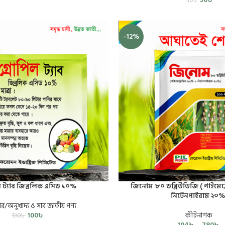
-12%
ল ট্যাব জিব্রলিক এসিড ১০%
জিনোম ৮০ ডব্লিউডিজি ( পাইমে
নিটেনপাইরাম ২০%
/অনুখাদ্য ও সার জাতীয় পণ্য
100
৳
কীটনাশক
130
৳
104
৳
–
780
৳