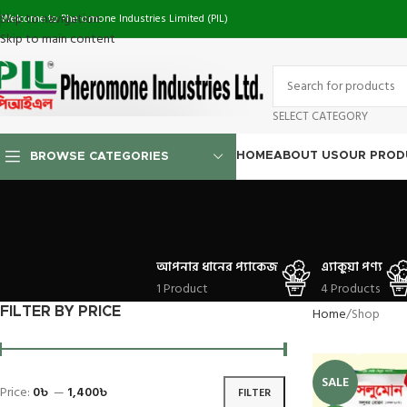
Skip to navigation
Welcome to Pheromone Industries Limited (PIL)
Skip to main content
SELECT CATEGORY
HOME
ABOUT US
OUR PROD
BROWSE CATEGORIES
আপনার ধানের প্যাকেজ
এ্যাকুয়া পণ্য
1 Product
4 Products
Home
Shop
FILTER BY PRICE
SALE
Price:
0৳
—
1,400৳
FILTER