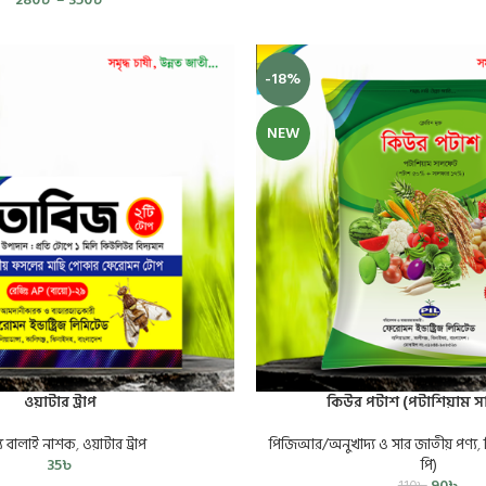
-18%
NEW
ওয়াটার ট্রাপ
কিউর পটাশ (পটাশিয়াম 
য বালাই নাশক
,
ওয়াটার ট্রাপ
পিজিআর/অনুখাদ্য ও সার জাতীয় পণ্য
,
35
৳
পি)
90
৳
110
৳