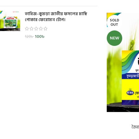
তাবিজ-কুমড়া জাতীয় ফসলের মাছি
পোকার ফেরোমন টোপ।
SOLD
OUT
100
৳
120
৳
NEW
জৈব্