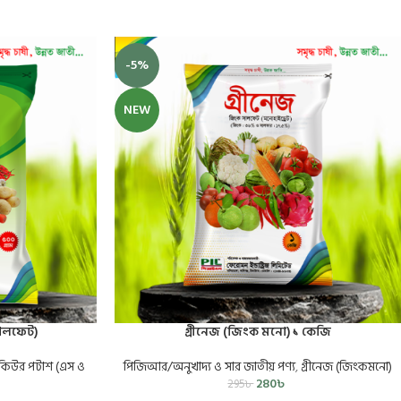
-5%
NEW
সালফেট)
গ্রীনেজ (জিংক মনো) ১ কেজি
কিউর পটাশ (এস ও
পিজিআর/অনুখাদ্য ও সার জাতীয় পণ্য
,
গ্রীনেজ (জিংকমনো)
280
৳
295
৳