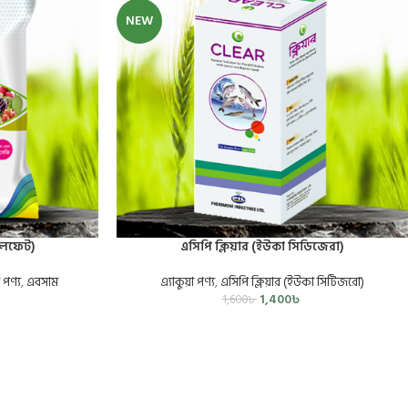
NEW
ালফেট)
এসিপি ক্লিয়ার (ইউকা সিডিজেরা)
পণ্য
,
এবসাম
এ্যাকুয়া পণ্য
,
এসিপি ক্লিয়ার (ইউকা সিটিজরো)
1,400
৳
1,600
৳