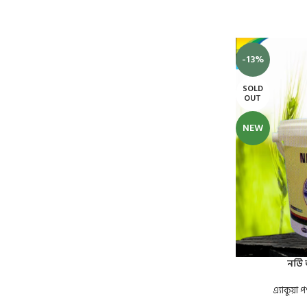
-13%
SOLD
OUT
NEW
নউি 
এ্যাকুয়া প