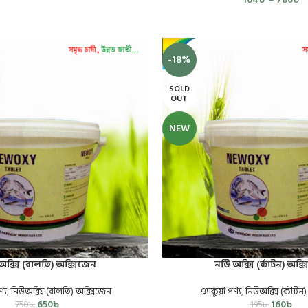
-18%
SOLD
OUT
NEW
অক্সি (বালতি) অক্সিজেন
নউি অক্সি (র্কাটন) অক্
ণ্য
,
নিউঅক্সি (বালতি) অক্সিজেন
এ্যাকুয়া পণ্য
,
নিউঅক্সি (র্কাটন
650
৳
160
৳
750
৳
195
৳