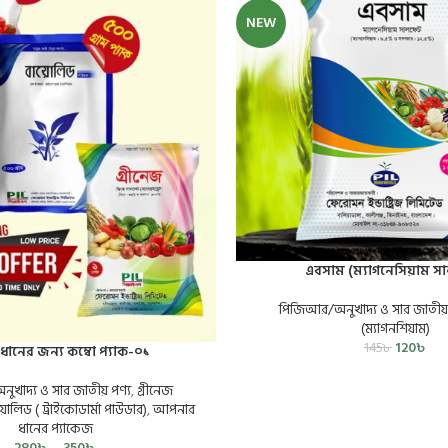
NEW
এবসাম (ম্যাগনেসিয়াম স
পিজিআর/অনুখাদ্য ও সার জাতীয় 
(ম্যাগনশিয়াম)
120
৳
145
৳
ানের জন্য কম্বো প্যাক-০১
খাদ্য ও সার জাতীয় পণ্য
,
গ্রীনেজ
য়োলিড ( ট্রাইকোডার্মা পাউডার)
,
আপনার
ধানের প্যাকেজ
280
৳
–
350
৳