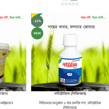
-22%
NEW
সিজেন।
নাইট্রোজিম (পিজিআর)
) অক্সিজেন
পিজিআর/অনুখাদ্য ও সার জাতীয় পণ্য
,
নাইট্রোজিম
(পিজিআর)