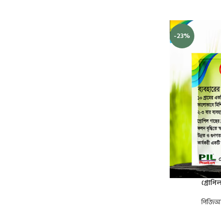
-23%
গ্রোপি
পিজিআর