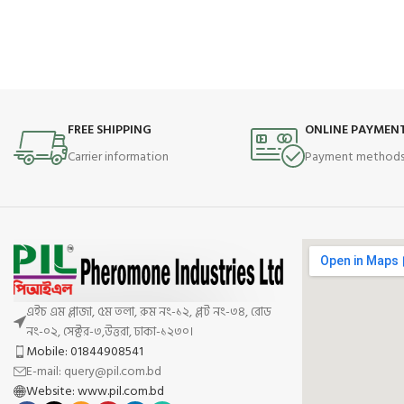
FREE SHIPPING
ONLINE PAYMEN
Carrier information
Payment method
এইচ এম প্লাজা, ৫ম তলা, রুম নং-১২, প্লট নং-৩৪, রোড
নং-০২, সেক্টর-৩,উত্তরা, ঢাকা-১২৩০।
Mobile: 01844908541
E-mail: query@pil.com.bd
Website: www.pil.com.bd