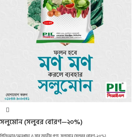
সলুমোন (সলুবর বোরণ—২০%)
পিজিআর/অনুখাদ্য ও সার জাতীয় পণ্য
,
সলুমোন (সলুবর বোরণ-২০%)