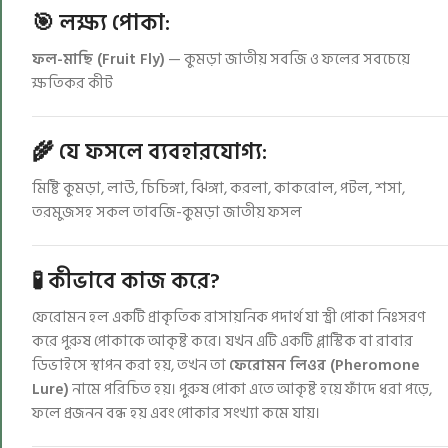
🎯 লক্ষ্য পোকা:
ফল-মাছি (Fruit Fly)
— কুমড়া জাতীয় সবজি ও ফলের সবচেয়ে
ক্ষতিকর কীট
🌾 যে ফসলে ব্যবহারযোগ্য:
মিষ্টি কুমড়া, লাউ, চিচিঙ্গা, ঝিঙ্গা, করলা, কাকরোল, পটল, শসা,
তরমুজসহ সকল তাবজি-কুমড়া জাতীয় ফসল
🧪 কীভাবে কাজ করে?
ফেরোমন হল একটি প্রাকৃতিক রাসায়নিক পদার্থ যা স্ত্রী পোকা নিঃসরণ
করে পুরুষ পোকাকে আকৃষ্ট করে। যখন এটি একটি প্লাস্টিক বা রাবার
ডিভাইসে স্থাপন করা হয়, তখন তা
ফেরোমন লিওর (Pheromone
Lure)
নামে পরিচিত হয়। পুরুষ পোকা এতে আকৃষ্ট হয়ে ফাঁদে ধরা পড়ে,
ফলে প্রজনন বন্ধ হয় এবং পোকার সংখ্যা কমে যায়।