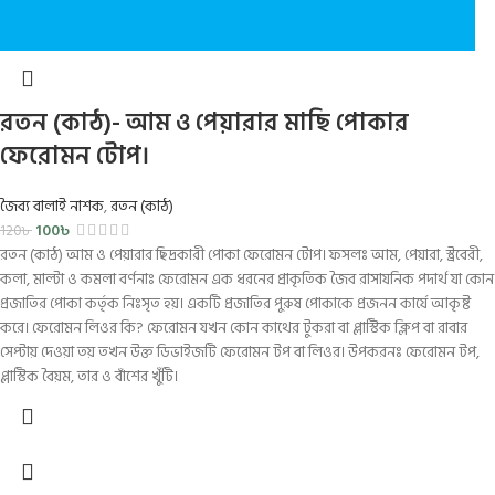
রতন (কাঠ)- আম ও পেয়ারার মাছি পোকার
ফেরোমন টোপ।
জৈব্য বালাই নাশক
,
রতন (কাঠ)
100
৳
120
৳
রতন (কাঠ) আম ও পেয়ারার ছিদ্রকারী পোকা ফেরোমন টোপ। ফসলঃ আম, পেয়ারা, স্ট্রবেরী,
কলা, মাল্টা ও কমলা বর্ণনাঃ ফেরোমন এক ধরনের প্রাকৃতিক জৈব রাসাযনিক পদার্থ যা কোন
প্রজাতির পোকা কর্তৃক নিঃসৃত হয়। একটি প্রজাতির পুরুষ পোকাকে প্রজনন কার্যে আকৃষ্ট
করে। ফেরোমন লিওর কি? ফেরোমন যখন কোন কাথের টুকরা বা প্লাস্টিক ক্লিপ বা রাবার
সেপ্টায় দেওয়া তয় তখন উক্ত ডিভাইজটি ফেরোমন টপ বা লিওর। উপকরনঃ ফেরোমন টপ,
প্লাস্টিক বৈয়ম, তার ও বাঁশের খুঁটি।