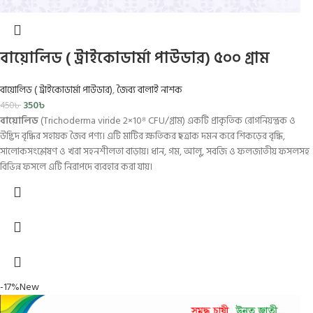
বায়োলিড ( ট্রাইকোডার্মা পাউডার) ৫০০ গ্রাম
বায়োলিড ( ট্রাইকোডার্মা পাউডার)
,
জৈব্য বালাই নাশক
350
৳
450
৳
বায়োলিড
(Trichoderma viride 2×10⁸ CFU/গ্রাম) একটি প্রাকৃতিক রোগনিয়ন্ত্রক ও
উদ্ভিদ বৃদ্ধির সহায়ক জৈব পণ্য। এটি মাটির ক্ষতিকর ছত্রাক দমন করে শিকড়ের বৃদ্ধি,
সালোকসংশ্লেষণ ও খরা সহনশীলতা বাড়ায়। ধান, গম, আলু, সবজি ও ফলজাতীয় ফসলসহ
বিভিন্ন ফসলে এটি নিরাপদে ব্যবহার করা যায়।
-17%
New