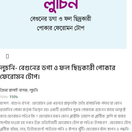
লুচনি- বেগুনের ডগা ও ফল ছিদ্রকারী পোকার
ফেরোমন টোপ।
জৈব্য বালাই নাশক
,
লুচনি
110
৳
120
৳
ফসল : বগেুন। র্বণনা : ফেরোমন এক ধরনরে প্রাকৃতকি জবৈ রাসায়নিক পর্দাথ যা কোন
প্রজাতির পোকা কর্তৃক নিঃসৃত হয়। একটি প্রজাতির পুরুষ পোকাকে প্রজনন র্কাযে আকৃষ্ট
করে ফেরোমন লওির কি ? ফেরোমন যখন কোন প্লাষ্টকি ভায়াল বা প্লাস্টিক ক্লপি বা রাবার
সপ্টোয় দওেয়া হয় তখন উক্ত ডভিাইজটি ফেরোমন টোপ বা লওির। উপকরণ : ফেরোমন টোপ,
প্লস্টিক বযৈ়ম, তার, ডিটারজেন্ট পাউডার পানি ও বাঁশরে খুঁটি। ফেরোমন ফাঁদ স্থাপন ও পদ্ধতি :