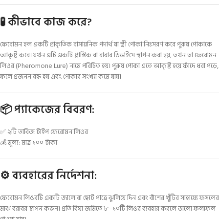
🧪 কীভাবে কাজ করে?
ফেরোমন হল একটি প্রাকৃতিক রাসায়নিক পদার্থ যা স্ত্রী পোকা নিঃসরণ করে পুরুষ পোকাকে
আকৃষ্ট করে। যখন এটি একটি প্লাস্টিক বা রাবার ডিভাইসে স্থাপন করা হয়, তখন তা ফেরোমন
লিওর (Pheromone Lure) নামে পরিচিত হয়। পুরুষ পোকা এতে আকৃষ্ট হয়ে ফাঁদে ধরা পড়ে,
ফলে প্রজনন বন্ধ হয় এবং পোকার সংখ্যা কমে যায়।
📦 প্যাকেজের বিবরণ:
✅ ২টি তাবিজ টাইপ ফেরোমন লিওর
💰 মূল্য: মাত্র ১০০ টাকা
⚙️ ব্যবহারের নির্দেশনা:
ফেরোমন লিওরটি একটি জালে বা ছোট পাত্রে ঝুলিয়ে দিন এবং বাঁশের খুঁটির সাহায্যে ফসলের
মাঝ বরাবর স্থাপন করুন। প্রতি বিঘা জমিতে ৮–১০টি লিওর ব্যবহার করলে ভালো ফলাফল