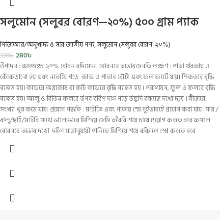
সলুমোন (সলুবর বোরণ—২০%) ৫০০ গ্রাম প্যাক
পিজিআর/অনুখাদ্য ও সার জাতীয় পণ্য
,
সলুমোন (সলুবর বোরণ-২০%)
280
৳
330
৳
উপাদন : কমপক্ষে ২০% বোরন বদ্যিমান। বোরনরে অভাবজনতি লক্ষণ : পাতা র্খবকায় ও
কোঁকড়ানো হয় এবং নতেযি়ে পড়ে কান্ড ও পাতার বোঁটা এবং ফল ফটেে যায়। শিকড়রে বৃদ্ধি
ব্যাহত হয়। কান্ডরে অগ্রকোষ বা কচি কান্ডরে বৃদ্ধি ব্যাহত হয় । পরাগায়ন, ফুল ও ফলরে বৃদ্ধি
ব্যাহত হয়। আলু ও বিভিন্ন ফলরে উপর বর্বিণ দাগ পড়ে উদ্ভদি বন্ধ্যাত্ব দখো দযে় । বীজরে
সংখ্যা খুব কমে যায়। প্রয়োগ পদ্ধতি : মাটতিে এবং পাতায় স্প্রে দুইভাবইে প্রয়োগ করা যায়। সার /
বালু/ছাই/মাটরি সাথে ভালোভাবে মিশিয়ে জমি তরৈরি শষে চাষে প্রয়োগ করতে হবে ফসলে
বোরনরে অভাব দখো দলিে মাত্রানুযায়ী পানিতে মিশিয়ে শষে বকিালে স্প্রে করতে হবে