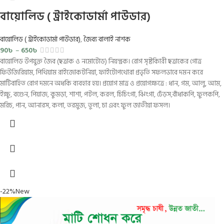
বায়োলিড ( ট্রাইকোডার্মা পাউডার)
বায়োলিড ( ট্রাইকোডার্মা পাউডার)
,
জৈব্য বালাই নাশক
90
৳
–
650
৳
বায়োলিড উপযুক্ত জৈব (ছত্রাক ও নমোটোড) নিয়ন্ত্রক। রোগ সৃষ্টকিারী ছত্রাকের গোত্র
ফিউজিরিয়াম, পিথিয়াম রাইজোকটনিয়া, ফাইটোপথোরা প্রভৃতি সফলভাবে দমন করে
মাটিবাহিত রোগ দমনে অধকি ব্যবহার হয়। প্রয়োগ মাত্র ও প্রয়োগক্ষত্রে : ধান, গম, আলু, আম,
ইক্ষু, বগেুন, পিয়াজ, কুমড়া, শাশা, পটল, করল, চিচিংগা, ঝিংগা, ঢেঁড়স,বাঁধাকপি, ফুলকপি,
মরিচ, পান, আনারস, কলা, তরমুজ, তুলা, চা এবং ফুল জাতীয়া ফসল।
-22%
New