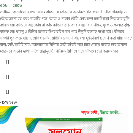
60
৳
–
280
৳
উপাদন : কমপক্ষে ২০% বোরন বদ্যিমান। বোরনরে অভাবজনতি লক্ষণ : পাতা র্খবকায় ও
কোঁকড়ানো হয় এবং নতেযি়ে পড়ে কান্ড ও পাতার বোঁটা এবং ফল ফটেে যায়। শিকড়রে বৃদ্ধি
ব্যাহত হয়। কান্ডরে অগ্রকোষ বা কচি কান্ডরে বৃদ্ধি ব্যাহত হয় । পরাগায়ন, ফুল ও ফলরে বৃদ্ধি
ব্যাহত হয়। আলু ও বিভিন্ন ফলরে উপর বর্বিণ দাগ পড়ে উদ্ভদি বন্ধ্যাত্ব দখো দযে় । বীজরে
সংখ্যা খুব কমে যায়। প্রয়োগ পদ্ধতি : মাটতিে এবং পাতায় স্প্রে দুইভাবইে প্রয়োগ করা যায়। সার /
বালু/ছাই/মাটরি সাথে ভালোভাবে মিশিয়ে জমি তরৈরি শষে চাষে প্রয়োগ করতে হবে ফসলে
বোরনরে অভাব দখো দলিে মাত্রানুযায়ী পানিতে মিশিয়ে শষে বকিালে স্প্রে করতে হবে
-15%
New