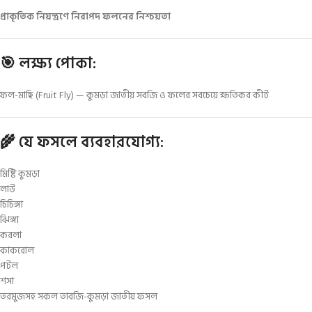
প্রাকৃতিক নিয়ন্ত্রণে নিরাপদ ফলনের নিশ্চয়তা
🎯 লক্ষ্য পোকা:
ফল-মাছি (Fruit Fly) — কুমড়া জাতীয় সবজি ও ফলের সবচেয়ে ক্ষতিকর কীট
🌾 যে ফসলে ব্যবহারযোগ্য:
মিষ্টি কুমড়া
লাউ
চিচিঙ্গা
ঝিঙ্গা
করলা
কাকরোল
পটল
শসা
তরমুজসহ সকল তাবজি-কুমড়া জাতীয় ফসল