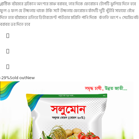
প্লাস্টিক বযৈ়মরে ত্রকিোন অংশরে মাঝ বরাবর, তার দিকে ফেরোমন টোপটি ঝুলিয়ে দিতে হবে
ফুল ও ফল যে উচ্চতায় থাকে ঠকি সইে উচ্চতায় ফেরোমন ফাঁদটি দুটি খুঁটরি সাহায্যে বেঁধে
দিতে হবে বযৈ়ামরে ভতিরে ডিটারজেন্ট পাউডার মশ্রিতি পানি দিকে র্কততি অংশ ১ সেঃমিঃনচি
বরাবর ভর দিতে হবে
-29%
Sold out
New