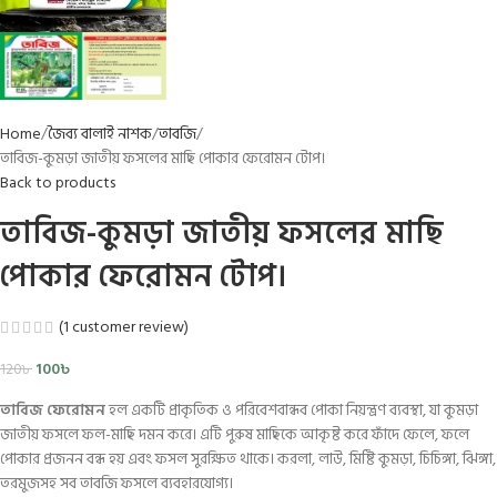
Home
জৈব্য বালাই নাশক
তাবজি
তাবিজ-কুমড়া জাতীয় ফসলের মাছি পোকার ফেরোমন টোপ।
Back to products
তাবিজ-কুমড়া জাতীয় ফসলের মাছি
পোকার ফেরোমন টোপ।
(
1
customer review)
100
৳
120
৳
তাবিজ ফেরোমন
হল একটি প্রাকৃতিক ও পরিবেশবান্ধব পোকা নিয়ন্ত্রণ ব্যবস্থা, যা কুমড়া
জাতীয় ফসলে ফল-মাছি দমন করে। এটি পুরুষ মাছিকে আকৃষ্ট করে ফাঁদে ফেলে, ফলে
পোকার প্রজনন বন্ধ হয় এবং ফসল সুরক্ষিত থাকে। করলা, লাউ, মিষ্টি কুমড়া, চিচিঙ্গা, ঝিঙ্গা,
তরমুজসহ সব তাবজি ফসলে ব্যবহারযোগ্য।