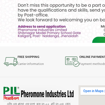
FREE SHIPPING
ONLINE PAYMEN
Carrier information
Payment method
এইচ এম প্লাজা, ৫ম তলা, রুম নং-১২, প্লট নং-৩৪, রোড