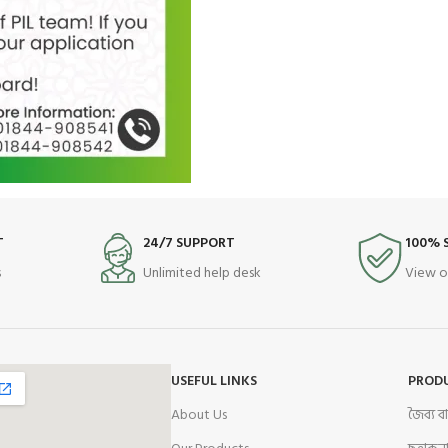
T
24/7 SUPPORT
100% 
s
Unlimited help desk
View o
USEFUL LINKS
PROD
About Us
জৈব্য 