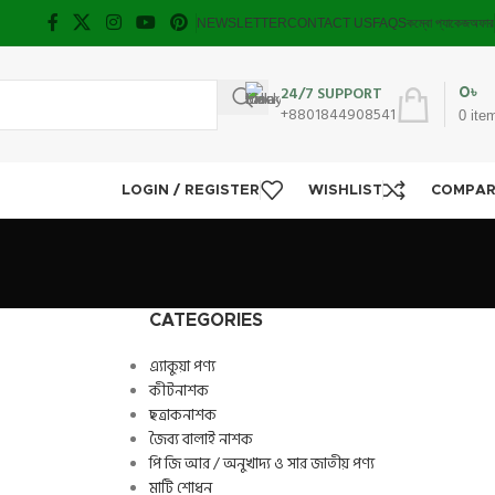
NEWSLETTER
CONTACT US
FAQS
কম্বো প্যাকেজ
অফার
24/7 SUPPORT
0
৳
+8801844908541
0
ite
LOGIN / REGISTER
WISHLIST
COMPA
CATEGORIES
এ্যাকুয়া পণ্য
কীটনাশক
ছত্রাকনাশক
জৈব্য বালাই নাশক
পি জি আর / অনুখাদ্য ও সার জাতীয় পণ্য
মাটি শোধন