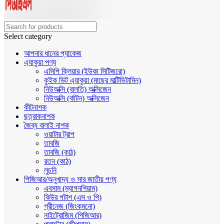
Select category
আপনার ধানের প্যাকেজ
এ্যাকুয়া পণ্য
এসিপি ক্লিয়ার (ইউকা সিটিজরো)
কুইক ভিট এ্যাকুয়া (মাছের মাল্টিভিটামিন)
নিউঅক্সি (বালতি) অক্সিজেন
নিউঅক্সি (র্কাটন) অক্সিজেন
কীটনাশক
ছত্রাকনাশক
জৈব্য বালাই নাশক
ওয়াটার ট্রাপ
তাবজি
তাবজি (কাঠ)
রতন (কাঠ)
লুচনি
পিজিআর/অনুখাদ্য ও সার জাতীয় পণ্য
এবসাম (ম্যাগনশিয়াম)
কিউর পটাশ (এস ও পি)
গ্রীনেজ (জিংকমনো)
নাইট্রোজিম (পিজিআর)