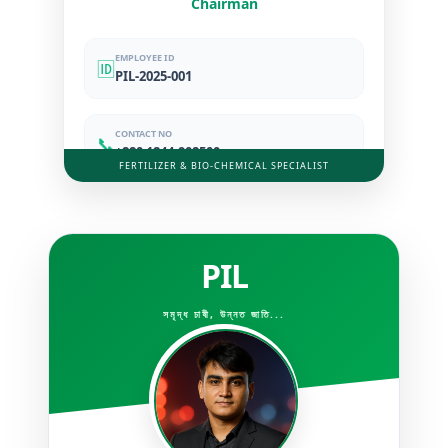
Chairman
EMPLOYEE ID
🆔
PIL-2025-001
CONTACT NO
📞
+880 1844-908500
FERTILIZER & BIO-CHEMICAL SPECIALIST
PIL
সমৃদ্ধ চাষী, উন্নত জাতি...