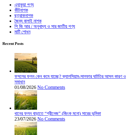
এ্যাকুয়া পণ্য
কীটনাশক
ছত্রাকনাশক
জৈব্য বালাই নাশক
পি জি আর / অনুখাদ্য ও সার জাতীয় পণ্য
মাটি শোধন
Recent Posts
ফসলের ফলন কেন কমে যাচ্ছে? ক্যালসিয়াম-সালফার ঘাটতির আসল কারণ ও
সমাধান
01/08/2026
No Comments
ধানের ফলন বাড়াতে “গ্রীনেজ” (জিংক মনো) সারের ভূমিকা
23/07/2026
No Comments