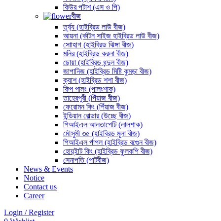
কিউর পটাশ (এস ও পি)
বীজ
তূর্য্য (হাইব্রিড লাউ বীজ)
আয়না (র্কাটন সাইজ হাইব্রিড লাউ বীজ)
সোাহাগ (হাইব্রিড ঝিঙ্গা বীজ)
মনির (হাইব্রিড করলা বীজ)
ছোয়া (হাইব্রিড ধন্দুল বীজ)
জাপানিজ (হাইব্রিড মিষ্টি কুমড়া বীজ)
ক্যাশ (হাইব্রিড শশা বীজ)
কিপ পালং (পালংশাক)
তাহেরপুরী (পিঁয়াজ বীজ)
ফেরোমন কিং (পিঁয়াজ বীজ)
ইন্ডিয়ান বোল্ডার (উচ্ছে বীজ)
পিআইএল আলতাপেটি (লালশাক)
মৌসুমী ৩৫ (হাইব্রিড মূলা বীজ)
পিআইএল র্পাপল (হাইব্রিড বগেুন বীজ)
হোয়্ইাট কিং (হাইব্রিড ফুলকপি বীজ)
সেনাপতি (পাটবীজ)
News & Events
Notice
Contact us
Career
Login / Register