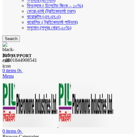
প্লাস্টার (জীপসাম)
ফিডব্যাক ( চিলেটেড জিংক – ১০%)
ফেরো-ডার্মা (ট্রাইকোডার্মা তরল)
বায়োরুটস (এন.এন.এ)
বায়োলিড ( ট্রাইকোডার্মা পাউডার)
সলুমোন (সলুবর বোরণ-২০%)
Search
24/7 SUPPORT
+8801844908541
0
items
0
৳
Menu
0
items
0
৳
Browse Categories