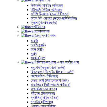
এ্যাকুয়া পণ্য
নিউঅক্সি (বালতি) অক্সিজেন
নিউঅক্সি (র্কাটন) অক্সিজেন
এসিপি ক্লিয়ার (ইউকা সিটিজরো)
কুইক ভিট এ্যাকুয়া (মাছের মাল্টিভিটামিন)
ফ্লাক্স (বিকেসি-৮০%)
কীটনাশক
ছত্রাকনাশক
জৈব্য বালাই নাশক
তাবজি
তাবজি (কাঠ)
রতন (কাঠ)
লুচনি
ওয়াটার ট্রাপ
পিজিআর/অনুখাদ্য ও সার জাতীয় পণ্য
সলুমোন (সলুবর বোরণ-২০%)
ফিডব্যাক ( চিলেটেড জিংক – ১০%)
নাইট্রোজিম (পিজিআর)
ফেরো-ডার্মা (ট্রাইকোডার্মা তরল)
বায়োলিড ( ট্রাইকোডার্মা পাউডার)
বায়োরুটস (এন.এন.এ)
গ্রীনেজ (জিংকমনো)
প্লান্টক্সি (বোরিক এসিড)
প্লাস্টার (জীপসাম)
এবসাম (ম্যাগনশিয়াম)