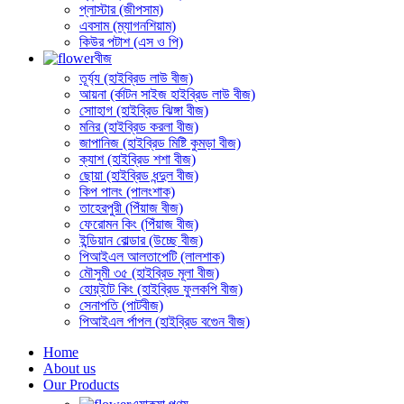
প্লাস্টার (জীপসাম)
এবসাম (ম্যাগনশিয়াম)
কিউর পটাশ (এস ও পি)
বীজ
তূর্য্য (হাইব্রিড লাউ বীজ)
আয়না (র্কাটন সাইজ হাইব্রিড লাউ বীজ)
সোাহাগ (হাইব্রিড ঝিঙ্গা বীজ)
মনির (হাইব্রিড করলা বীজ)
জাপানিজ (হাইব্রিড মিষ্টি কুমড়া বীজ)
ক্যাশ (হাইব্রিড শশা বীজ)
ছোয়া (হাইব্রিড ধন্দুল বীজ)
কিপ পালং (পালংশাক)
তাহেরপুরী (পিঁয়াজ বীজ)
ফেরোমন কিং (পিঁয়াজ বীজ)
ইন্ডিয়ান বোল্ডার (উচ্ছে বীজ)
পিআইএল আলতাপেটি (লালশাক)
মৌসুমী ৩৫ (হাইব্রিড মূলা বীজ)
হোয়্ইাট কিং (হাইব্রিড ফুলকপি বীজ)
সেনাপতি (পাটবীজ)
পিআইএল র্পাপল (হাইব্রিড বগেুন বীজ)
Home
About us
Our Products