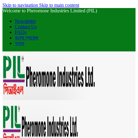
Skip to navigation
Skip to main content
Welcome to Pheromone Industries Limited (PIL)
Newsletter
Contact Us
FAQs
কম্বো প্যাকেজ
অফার