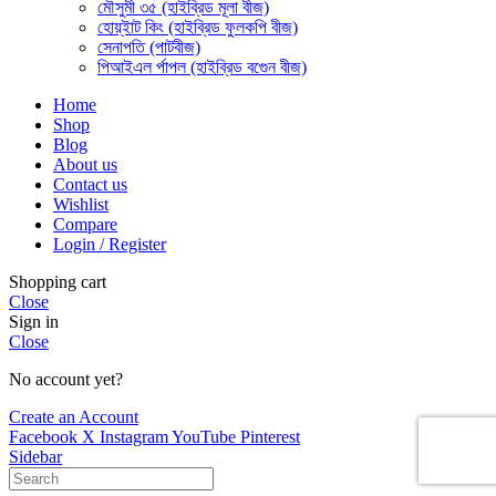
মৌসুমী ৩৫ (হাইব্রিড মূলা বীজ)
হোয়্ইাট কিং (হাইব্রিড ফুলকপি বীজ)
সেনাপতি (পাটবীজ)
পিআইএল র্পাপল (হাইব্রিড বগেুন বীজ)
Home
Shop
Blog
About us
Contact us
Wishlist
Compare
Login / Register
Shopping cart
Close
Sign in
Close
No account yet?
Create an Account
Facebook
X
Instagram
YouTube
Pinterest
Sidebar