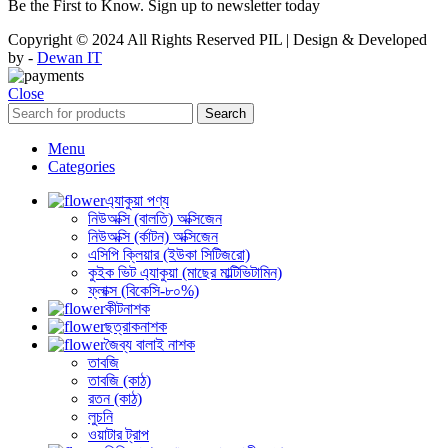
Be the First to Know. Sign up to newsletter today
Copyright © 2024 All Rights Reserved PIL | Design & Developed
by -
Dewan IT
Close
Search
Menu
Categories
এ্যাকুয়া পণ্য
নিউঅক্সি (বালতি) অক্সিজেন
নিউঅক্সি (র্কাটন) অক্সিজেন
এসিপি ক্লিয়ার (ইউকা সিটিজরো)
কুইক ভিট এ্যাকুয়া (মাছের মাল্টিভিটামিন)
ফ্লাক্স (বিকেসি-৮০%)
কীটনাশক
ছত্রাকনাশক
জৈব্য বালাই নাশক
তাবজি
তাবজি (কাঠ)
রতন (কাঠ)
লুচনি
ওয়াটার ট্রাপ