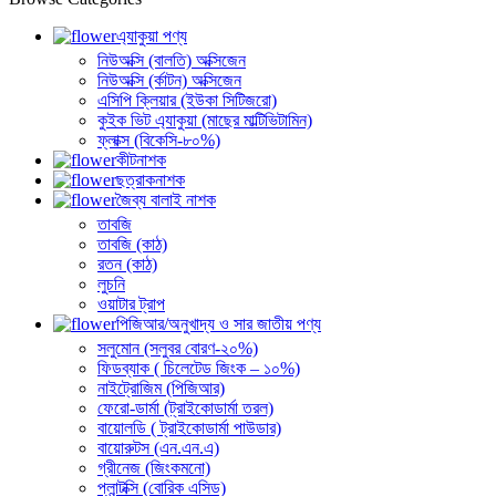
এ্যাকুয়া পণ্য
নিউঅক্সি (বালতি) অক্সিজেন
নিউঅক্সি (র্কাটন) অক্সিজেন
এসিপি ক্লিয়ার (ইউকা সিটিজরো)
কুইক ভিট এ্যাকুয়া (মাছের মাল্টিভিটামিন)
ফ্লাক্স (বিকেসি-৮০%)
কীটনাশক
ছত্রাকনাশক
জৈব্য বালাই নাশক
তাবজি
তাবজি (কাঠ)
রতন (কাঠ)
লুচনি
ওয়াটার ট্রাপ
পিজিআর/অনুখাদ্য ও সার জাতীয় পণ্য
সলুমোন (সলুবর বোরণ-২০%)
ফিডব্যাক ( চিলেটেড জিংক – ১০%)
নাইট্রোজিম (পিজিআর)
ফেরো-ডার্মা (ট্রাইকোডার্মা তরল)
বায়োলডি ( ট্রাইকোডার্মা পাউডার)
বায়োরুটস (এন.এন.এ)
গ্রীনেজ (জিংকমনো)
প্লান্টক্সি (বোরিক এসিড)