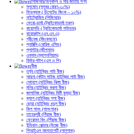
পিজিআর/অনুখাদ্য ও সার জাতীয় পণ্য
সলুমোন (সলুবর বোরণ-২০%)
ফিডব্যাক ( চিলেটেড জিংক – ১০%)
নাইট্রোজিম (পিজিআর)
ফেরো-ডার্মা (ট্রাইকোডার্মা তরল)
বায়োলডি ( ট্রাইকোডার্মা পাউডার)
বায়োরুটস (এন.এন.এ)
গ্রীনেজ (জিংকমনো)
প্লান্টক্সি (বোরিক এসিড)
প্লাস্টার (জীপসাম)
এবসাম (ম্যাগনশিয়াম)
কিউর পটাশ (এস ও পি)
বীজ
তূর্য্য (হাইব্রিড লাউ বীজ)
আয়না (র্কাটন সাইজ হাইব্রিড লাউ বীজ)
সোাহাগ (হাইব্রিড ঝিঙ্গা বীজ)
মনির (হাইব্রিড করলা বীজ)
জাপানিজ (হাইব্রিড মিষ্টি কুমড়া বীজ)
ক্যাশ (হাইব্রিড শশা বীজ)
ছোয়া (হাইব্রিড ধন্দুল বীজ)
কিপ পালং (পালংশাক)
তাহেরপুরী (পিঁয়াজ বীজ)
ফেরোমন কিং (পিঁয়াজ বীজ)
ইন্ডিয়ান বোল্ডার (উচ্ছে বীজ)
পিআইএল আলতাপেটি (লালশাক)