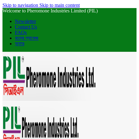
Skip to navigation
Skip to main content
Welcome to Pheromone Industries Limited (PIL)
Newsletter
Contact Us
FAQs
কম্বো প্যাকেজ
অফার