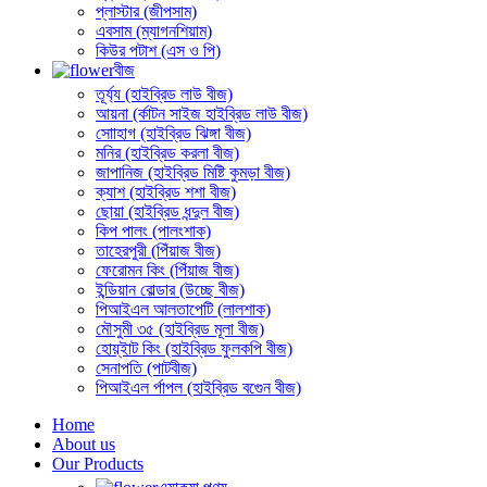
প্লাস্টার (জীপসাম)
এবসাম (ম্যাগনশিয়াম)
কিউর পটাশ (এস ও পি)
বীজ
তূর্য্য (হাইব্রিড লাউ বীজ)
আয়না (র্কাটন সাইজ হাইব্রিড লাউ বীজ)
সোাহাগ (হাইব্রিড ঝিঙ্গা বীজ)
মনির (হাইব্রিড করলা বীজ)
জাপানিজ (হাইব্রিড মিষ্টি কুমড়া বীজ)
ক্যাশ (হাইব্রিড শশা বীজ)
ছোয়া (হাইব্রিড ধন্দুল বীজ)
কিপ পালং (পালংশাক)
তাহেরপুরী (পিঁয়াজ বীজ)
ফেরোমন কিং (পিঁয়াজ বীজ)
ইন্ডিয়ান বোল্ডার (উচ্ছে বীজ)
পিআইএল আলতাপেটি (লালশাক)
মৌসুমী ৩৫ (হাইব্রিড মূলা বীজ)
হোয়্ইাট কিং (হাইব্রিড ফুলকপি বীজ)
সেনাপতি (পাটবীজ)
পিআইএল র্পাপল (হাইব্রিড বগেুন বীজ)
Home
About us
Our Products