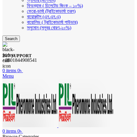
প্লাস্টার (জীপসাম)
ফিডব্যাক ( চিলেটেড জিংক – ১০%)
ফেরো-ডার্মা (ট্রাইকোডার্মা তরল)
বায়োরুটস (এন.এন.এ)
বায়োলিড ( ট্রাইকোডার্মা পাউডার)
সলুমোন (সলুবর বোরণ-২০%)
Search
24/7 SUPPORT
+8801844908541
0
items
0
৳
Menu
0
items
0
৳
Browse Categories