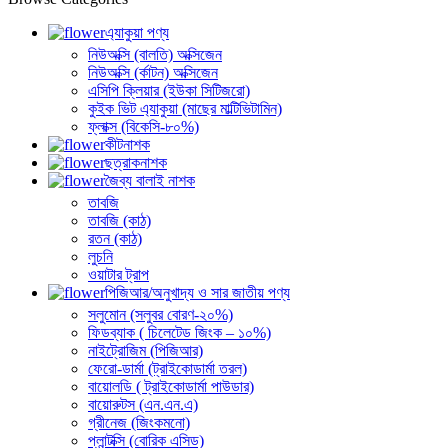
এ্যাকুয়া পণ্য
নিউঅক্সি (বালতি) অক্সিজেন
নিউঅক্সি (র্কাটন) অক্সিজেন
এসিপি ক্লিয়ার (ইউকা সিটিজরো)
কুইক ভিট এ্যাকুয়া (মাছের মাল্টিভিটামিন)
ফ্লাক্স (বিকেসি-৮০%)
কীটনাশক
ছত্রাকনাশক
জৈব্য বালাই নাশক
তাবজি
তাবজি (কাঠ)
রতন (কাঠ)
লুচনি
ওয়াটার ট্রাপ
পিজিআর/অনুখাদ্য ও সার জাতীয় পণ্য
সলুমোন (সলুবর বোরণ-২০%)
ফিডব্যাক ( চিলেটেড জিংক – ১০%)
নাইট্রোজিম (পিজিআর)
ফেরো-ডার্মা (ট্রাইকোডার্মা তরল)
বায়োলডি ( ট্রাইকোডার্মা পাউডার)
বায়োরুটস (এন.এন.এ)
গ্রীনেজ (জিংকমনো)
প্লান্টক্সি (বোরিক এসিড)