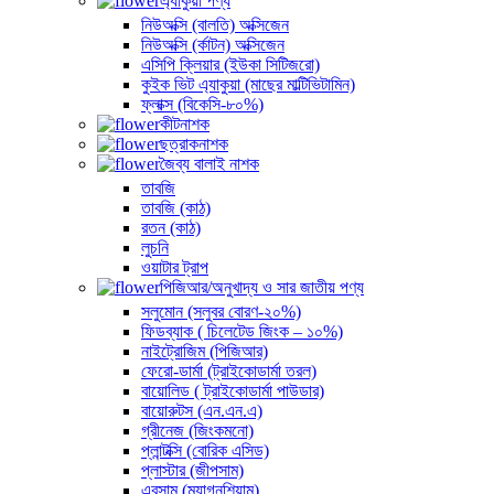
এ্যাকুয়া পণ্য
নিউঅক্সি (বালতি) অক্সিজেন
নিউঅক্সি (র্কাটন) অক্সিজেন
এসিপি ক্লিয়ার (ইউকা সিটিজরো)
কুইক ভিট এ্যাকুয়া (মাছের মাল্টিভিটামিন)
ফ্লাক্স (বিকেসি-৮০%)
কীটনাশক
ছত্রাকনাশক
জৈব্য বালাই নাশক
তাবজি
তাবজি (কাঠ)
রতন (কাঠ)
লুচনি
ওয়াটার ট্রাপ
পিজিআর/অনুখাদ্য ও সার জাতীয় পণ্য
সলুমোন (সলুবর বোরণ-২০%)
ফিডব্যাক ( চিলেটেড জিংক – ১০%)
নাইট্রোজিম (পিজিআর)
ফেরো-ডার্মা (ট্রাইকোডার্মা তরল)
বায়োলিড ( ট্রাইকোডার্মা পাউডার)
বায়োরুটস (এন.এন.এ)
গ্রীনেজ (জিংকমনো)
প্লান্টক্সি (বোরিক এসিড)
প্লাস্টার (জীপসাম)
এবসাম (ম্যাগনশিয়াম)