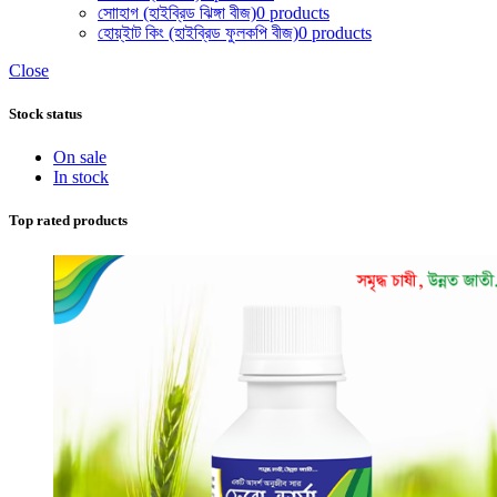
সোাহাগ (হাইব্রিড ঝিঙ্গা বীজ)
0 products
হোয়্ইাট কিং (হাইব্রিড ফুলকপি বীজ)
0 products
Close
Stock status
On sale
In stock
Top rated products