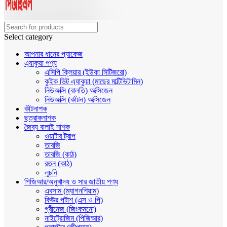
Select category
আপনার ধানের প্যাকেজ
এ্যাকুয়া পণ্য
এসিপি ক্লিয়ার (ইউকা সিটিজরো)
কুইক ভিট এ্যাকুয়া (মাছের মাল্টিভিটামিন)
নিউঅক্সি (বালতি) অক্সিজেন
নিউঅক্সি (র্কাটন) অক্সিজেন
কীটনাশক
ছত্রাকনাশক
জৈব্য বালাই নাশক
ওয়াটার ট্রাপ
তাবজি
তাবজি (কাঠ)
রতন (কাঠ)
লুচনি
পিজিআর/অনুখাদ্য ও সার জাতীয় পণ্য
এবসাম (ম্যাগনশিয়াম)
কিউর পটাশ (এস ও পি)
গ্রীনেজ (জিংকমনো)
নাইট্রোজিম (পিজিআর)