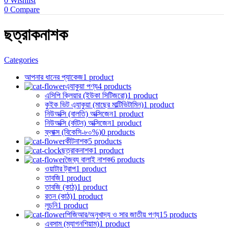
0
Wishlist
0
Compare
ছত্রাকনাশক
Categories
আপনার ধানের প্যাকেজ
1 product
এ্যাকুয়া পণ্য
4 products
এসিপি ক্লিয়ার (ইউকা সিটিজরো)
1 product
কুইক ভিট এ্যাকুয়া (মাছের মাল্টিভিটামিন)
1 product
নিউঅক্সি (বালতি) অক্সিজেন
1 product
নিউঅক্সি (র্কাটন) অক্সিজেন
1 product
ফ্লাক্স (বিকেসি-৮০%)
0 products
কীটনাশক
5 products
ছত্রাকনাশক
1 product
জৈব্য বালাই নাশক
6 products
ওয়াটার ট্রাপ
1 product
তাবজি
1 product
তাবজি (কাঠ)
1 product
রতন (কাঠ)
1 product
লুচনি
1 product
পিজিআর/অনুখাদ্য ও সার জাতীয় পণ্য
15 products
এবসাম (ম্যাগনশিয়াম)
1 product