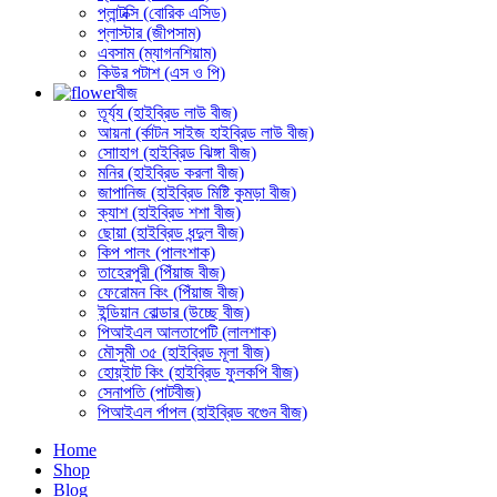
প্লান্টক্সি (বোরিক এসিড)
প্লাস্টার (জীপসাম)
এবসাম (ম্যাগনশিয়াম)
কিউর পটাশ (এস ও পি)
বীজ
তূর্য্য (হাইব্রিড লাউ বীজ)
আয়না (র্কাটন সাইজ হাইব্রিড লাউ বীজ)
সোাহাগ (হাইব্রিড ঝিঙ্গা বীজ)
মনির (হাইব্রিড করলা বীজ)
জাপানিজ (হাইব্রিড মিষ্টি কুমড়া বীজ)
ক্যাশ (হাইব্রিড শশা বীজ)
ছোয়া (হাইব্রিড ধন্দুল বীজ)
কিপ পালং (পালংশাক)
তাহেরপুরী (পিঁয়াজ বীজ)
ফেরোমন কিং (পিঁয়াজ বীজ)
ইন্ডিয়ান বোল্ডার (উচ্ছে বীজ)
পিআইএল আলতাপেটি (লালশাক)
মৌসুমী ৩৫ (হাইব্রিড মূলা বীজ)
হোয়্ইাট কিং (হাইব্রিড ফুলকপি বীজ)
সেনাপতি (পাটবীজ)
পিআইএল র্পাপল (হাইব্রিড বগেুন বীজ)
Home
Shop
Blog