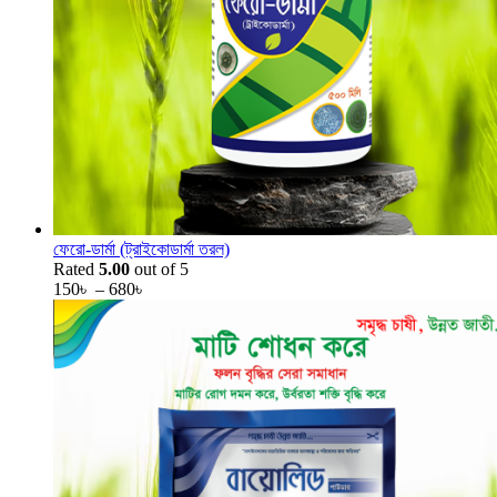
ফেরো-ডার্মা (ট্রাইকোডার্মা তরল)
Rated
5.00
out of 5
150
৳
–
680
৳