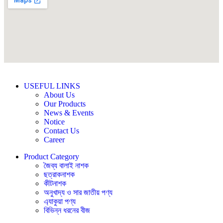
USEFUL LINKS
About Us
Our Products
News & Events
Notice
Contact Us
Career
Product Category
জৈব্য বালাই নাশক
ছত্রাকনাশক
কীটনাশক
অনুখাদ্য ও সার জাতীয় পণ্য
এ্যাকুয়া পণ্য
বিভিন্ন ধরনের বীজ