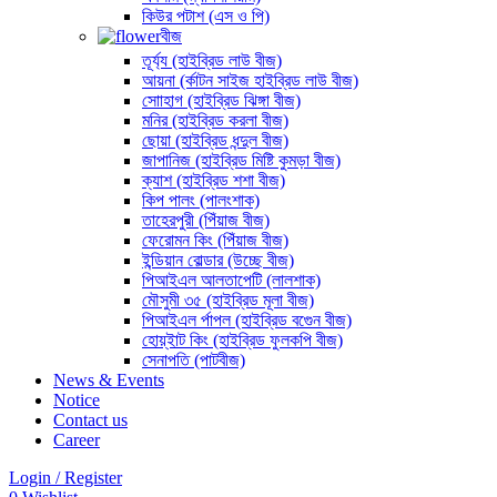
কিউর পটাশ (এস ও পি)
বীজ
তূর্য্য (হাইব্রিড লাউ বীজ)
আয়না (র্কাটন সাইজ হাইব্রিড লাউ বীজ)
সোাহাগ (হাইব্রিড ঝিঙ্গা বীজ)
মনির (হাইব্রিড করলা বীজ)
ছোয়া (হাইব্রিড ধন্দুল বীজ)
জাপানিজ (হাইব্রিড মিষ্টি কুমড়া বীজ)
ক্যাশ (হাইব্রিড শশা বীজ)
কিপ পালং (পালংশাক)
তাহেরপুরী (পিঁয়াজ বীজ)
ফেরোমন কিং (পিঁয়াজ বীজ)
ইন্ডিয়ান বোল্ডার (উচ্ছে বীজ)
পিআইএল আলতাপেটি (লালশাক)
মৌসুমী ৩৫ (হাইব্রিড মূলা বীজ)
পিআইএল র্পাপল (হাইব্রিড বগেুন বীজ)
হোয়্ইাট কিং (হাইব্রিড ফুলকপি বীজ)
সেনাপতি (পাটবীজ)
News & Events
Notice
Contact us
Career
Login / Register