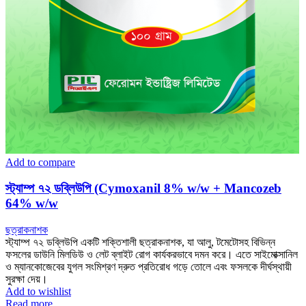
Add to compare
স্ট্যাম্প ৭২ ডব্লিউপি (Cymoxanil 8% w/w + Mancozeb
64% w/w
ছত্রাকনাশক
স্ট্যাম্প ৭২ ডব্লিউপি একটি শক্তিশালী ছত্রাকনাশক, যা আলু, টমেটোসহ বিভিন্ন
ফসলের ডাউনি মিলডিউ ও লেট ব্লাইট রোগ কার্যকরভাবে দমন করে। এতে সাইমোক্সানিল
ও ম্যানকোজেবের যুগল সংমিশ্রণ দ্রুত প্রতিরোধ গড়ে তোলে এবং ফসলকে দীর্ঘস্থায়ী
সুরক্ষা দেয়।
Add to wishlist
Read more