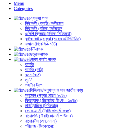
Menu
Categories
এ্যাকুয়া পণ্য
নিউঅক্সি (বালতি) অক্সিজেন
নিউঅক্সি (র্কাটন) অক্সিজেন
এসিপি ক্লিয়ার (ইউকা সিটিজরো)
কুইক ভিট এ্যাকুয়া (মাছের মাল্টিভিটামিন)
ফ্লাক্স (বিকেসি-৮০%)
কীটনাশক
ছত্রাকনাশক
জৈব্য বালাই নাশক
তাবজি
তাবজি (কাঠ)
রতন (কাঠ)
লুচনি
ওয়াটার ট্রাপ
পিজিআর/অনুখাদ্য ও সার জাতীয় পণ্য
সলুমোন (সলুবর বোরণ-২০%)
ফিডব্যাক ( চিলেটেড জিংক – ১০%)
নাইট্রোজিম (পিজিআর)
ফেরো-ডার্মা (ট্রাইকোডার্মা তরল)
বায়োলডি ( ট্রাইকোডার্মা পাউডার)
বায়োরুটস (এন.এন.এ)
গ্রীনেজ (জিংকমনো)