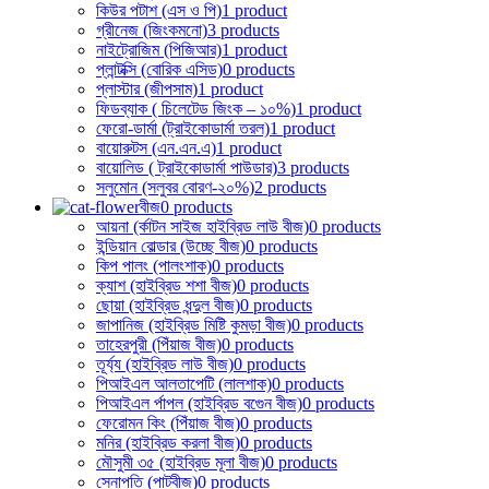
কিউর পটাশ (এস ও পি)
1 product
গ্রীনেজ (জিংকমনো)
3 products
নাইট্রোজিম (পিজিআর)
1 product
প্লান্টক্সি (বোরিক এসিড)
0 products
প্লাস্টার (জীপসাম)
1 product
ফিডব্যাক ( চিলেটেড জিংক – ১০%)
1 product
ফেরো-ডার্মা (ট্রাইকোডার্মা তরল)
1 product
বায়োরুটস (এন.এন.এ)
1 product
বায়োলিড ( ট্রাইকোডার্মা পাউডার)
3 products
সলুমোন (সলুবর বোরণ-২০%)
2 products
বীজ
0 products
আয়না (র্কাটন সাইজ হাইব্রিড লাউ বীজ)
0 products
ইন্ডিয়ান বোল্ডার (উচ্ছে বীজ)
0 products
কিপ পালং (পালংশাক)
0 products
ক্যাশ (হাইব্রিড শশা বীজ)
0 products
ছোয়া (হাইব্রিড ধন্দুল বীজ)
0 products
জাপানিজ (হাইব্রিড মিষ্টি কুমড়া বীজ)
0 products
তাহেরপুরী (পিঁয়াজ বীজ)
0 products
তূর্য্য (হাইব্রিড লাউ বীজ)
0 products
পিআইএল আলতাপেটি (লালশাক)
0 products
পিআইএল র্পাপল (হাইব্রিড বগেুন বীজ)
0 products
ফেরোমন কিং (পিঁয়াজ বীজ)
0 products
মনির (হাইব্রিড করলা বীজ)
0 products
মৌসুমী ৩৫ (হাইব্রিড মূলা বীজ)
0 products
সেনাপতি (পাটবীজ)
0 products