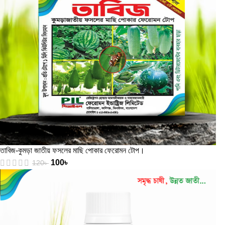
তাবিজ-কুমড়া জাতীয় ফসলের মাছি পোকার ফেরোমন টোপ।
100
৳
120
৳