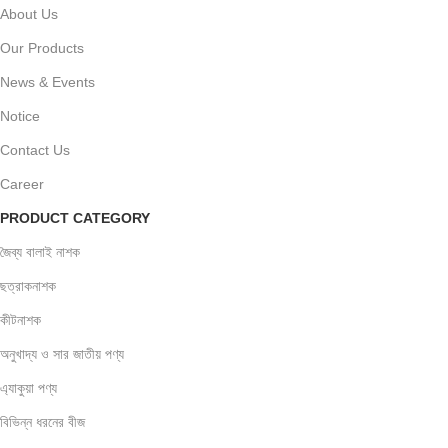
About Us
Our Products
News & Events
Notice
Contact Us
Career
PRODUCT CATEGORY
জৈব্য বালাই নাশক
ছত্রাকনাশক
কীটনাশক
অনুখাদ্য ও সার জাতীয় পণ্য
এ্যাকুয়া পণ্য
বিভিন্ন ধরনের বীজ