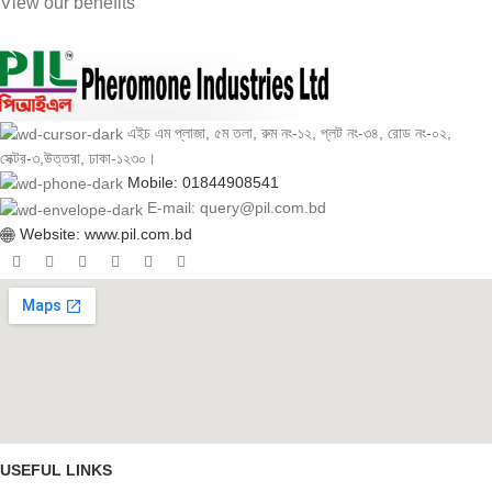
View our benefits
এইচ এম প্লাজা, ৫ম তলা, রুম নং-১২, প্লট নং-৩৪, রোড নং-০২,
সেক্টর-৩,উত্তরা, ঢাকা-১২৩০।
Mobile: 01844908541
E-mail: query@pil.com.bd
Website: www.pil.com.bd
USEFUL LINKS