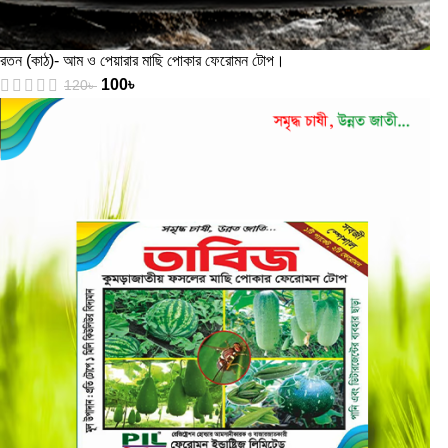
রতন (কাঠ)- আম ও পেয়ারার মাছি পোকার ফেরোমন টোপ।
100
৳
120
৳