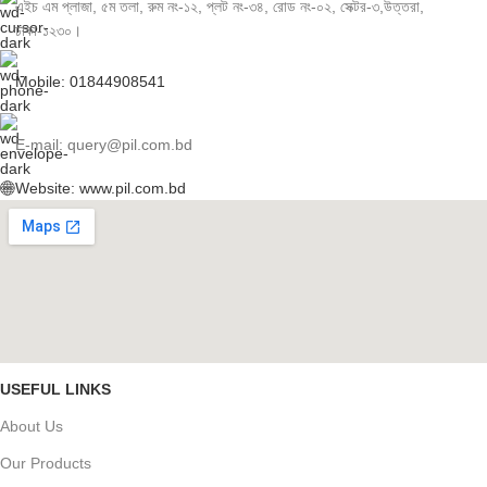
এইচ এম প্লাজা, ৫ম তলা, রুম নং-১২, প্লট নং-৩৪, রোড নং-০২, সেক্টর-৩,উত্তরা,
ঢাকা-১২৩০।
Mobile: 01844908541
E-mail: query@pil.com.bd
Website: www.pil.com.bd
USEFUL LINKS
About Us
Our Products