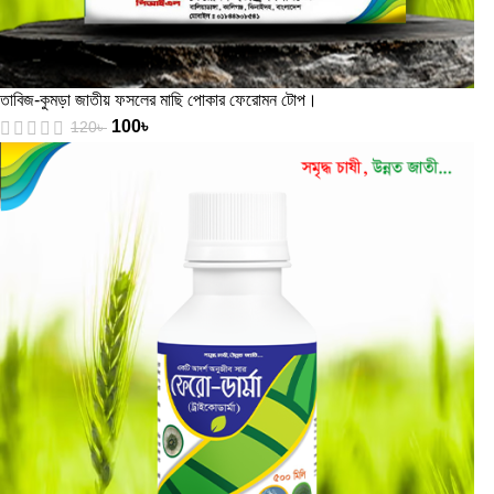
তাবিজ-কুমড়া জাতীয় ফসলের মাছি পোকার ফেরোমন টোপ।
100
৳
120
৳