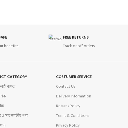
SAFE
FREE RETURNS
ur benefits
Track or off orders
UCT CATEGORY
COSTUMER SERVICE
বালাই নাশক
Contact Us
নাশক
Delivery Information
শক
Returns Policy
য ও সার জাতীয় পণ্য
Terms & Conditions
 পণ্য
Privacy Policy