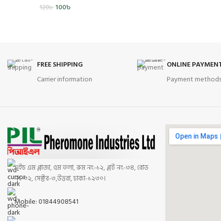
100
৳
120
৳
FREE SHIPPING
ONLINE PAYMEN
Carrier information
Payment method
এইচ এম প্লাজা, ৫ম তলা, রুম নং-১২, প্লট নং-৩৪, রোড
নং-০২, সেক্টর-৩,উত্তরা, ঢাকা-১২৩০।
Mobile: 01844908541