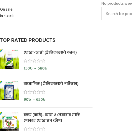
No products were
On sale
In stock
TOP RATED PRODUCTS
ফেরো-ডার্মা (ট্রাইকোডার্মা তরল)
150
৳
–
680
৳
বায়োলিড ( ট্রাইকোডার্মা পাউডার)
90
৳
–
650
৳
রতন (কাঠ)- আম ও পেয়ারার মাছি
পোকার ফেরোমন টোপ।