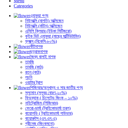
Menu
Categories
এ্যাকুয়া পণ্য
নিউঅক্সি (বালতি) অক্সিজেন
নিউঅক্সি (র্কাটন) অক্সিজেন
এসিপি ক্লিয়ার (ইউকা সিটিজরো)
কুইক ভিট এ্যাকুয়া (মাছের মাল্টিভিটামিন)
ফ্লাক্স (বিকেসি-৮০%)
কীটনাশক
ছত্রাকনাশক
জৈব্য বালাই নাশক
তাবজি
তাবজি (কাঠ)
রতন (কাঠ)
লুচনি
ওয়াটার ট্রাপ
পিজিআর/অনুখাদ্য ও সার জাতীয় পণ্য
সলুমোন (সলুবর বোরণ-২০%)
ফিডব্যাক ( চিলেটেড জিংক – ১০%)
নাইট্রোজিম (পিজিআর)
ফেরো-ডার্মা (ট্রাইকোডার্মা তরল)
বায়োলডি ( ট্রাইকোডার্মা পাউডার)
বায়োরুটস (এন.এন.এ)
গ্রীনেজ (জিংকমনো)