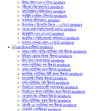
কিউর পটাশ (এস ও পি)
1 product
গ্রীনেজ (জিংকমনো)
3 products
নাইট্রোজিম (পিজিআর)
1 product
প্লান্টক্সি (বোরিক এসিড)
0 products
প্লাস্টার (জীপসাম)
1 product
ফিডব্যাক ( চিলেটেড জিংক – ১০%)
1 product
ফেরো-ডার্মা (ট্রাইকোডার্মা তরল)
1 product
বায়োরুটস (এন.এন.এ)
1 product
বায়োলিড ( ট্রাইকোডার্মা পাউডার)
3 products
সলুমোন (সলুবর বোরণ-২০%)
2 products
বীজ
0 products
আয়না (র্কাটন সাইজ হাইব্রিড লাউ বীজ)
0 products
ইন্ডিয়ান বোল্ডার (উচ্ছে বীজ)
0 products
কিপ পালং (পালংশাক)
0 products
ক্যাশ (হাইব্রিড শশা বীজ)
0 products
ছোয়া (হাইব্রিড ধন্দুল বীজ)
0 products
জাপানিজ (হাইব্রিড মিষ্টি কুমড়া বীজ)
0 products
তাহেরপুরী (পিঁয়াজ বীজ)
0 products
তূর্য্য (হাইব্রিড লাউ বীজ)
0 products
পিআইএল আলতাপেটি (লালশাক)
0 products
পিআইএল র্পাপল (হাইব্রিড বগেুন বীজ)
0 products
ফেরোমন কিং (পিঁয়াজ বীজ)
0 products
মনির (হাইব্রিড করলা বীজ)
0 products
মৌসুমী ৩৫ (হাইব্রিড মূলা বীজ)
0 products
সেনাপতি (পাটবীজ)
0 products