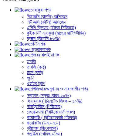
এ্যাকুয়া পণ্য
নিউঅক্সি (বালতি) অক্সিজেন
নিউঅক্সি (র্কাটন) অক্সিজেন
এসিপি ক্লিয়ার (ইউকা সিটিজরো)
কুইক ভিট এ্যাকুয়া (মাছের মাল্টিভিটামিন)
ফ্লাক্স (বিকেসি-৮০%)
কীটনাশক
ছত্রাকনাশক
জৈব্য বালাই নাশক
তাবজি
তাবজি (কাঠ)
রতন (কাঠ)
লুচনি
ওয়াটার ট্রাপ
পিজিআর/অনুখাদ্য ও সার জাতীয় পণ্য
সলুমোন (সলুবর বোরণ-২০%)
ফিডব্যাক ( চিলেটেড জিংক – ১০%)
নাইট্রোজিম (পিজিআর)
ফেরো-ডার্মা (ট্রাইকোডার্মা তরল)
বায়োলডি ( ট্রাইকোডার্মা পাউডার)
বায়োরুটস (এন.এন.এ)
গ্রীনেজ (জিংকমনো)
প্লান্টক্সি (বোরিক এসিড)