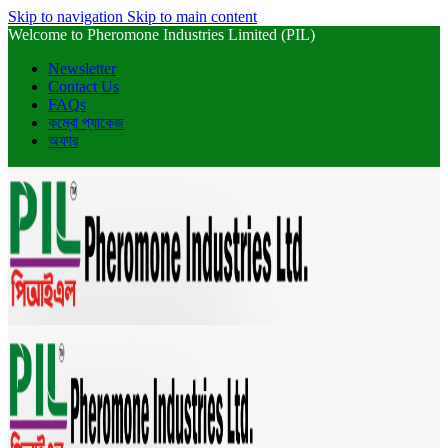
Skip to navigation
Skip to main content
Welcome to Pheromone Industries Limited (PIL)
Newsletter
Contact Us
FAQs
কম্বো প্যাকেজ
অফার