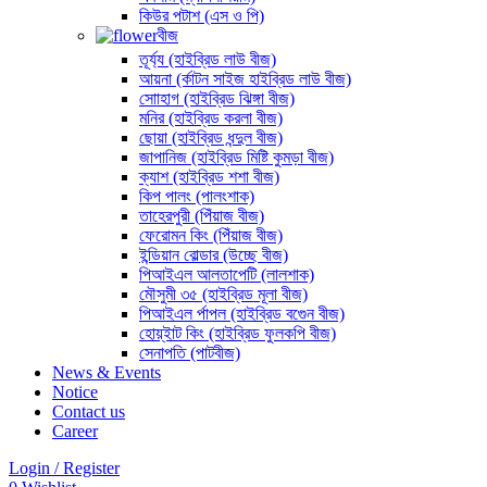
কিউর পটাশ (এস ও পি)
বীজ
তূর্য্য (হাইব্রিড লাউ বীজ)
আয়না (র্কাটন সাইজ হাইব্রিড লাউ বীজ)
সোাহাগ (হাইব্রিড ঝিঙ্গা বীজ)
মনির (হাইব্রিড করলা বীজ)
ছোয়া (হাইব্রিড ধন্দুল বীজ)
জাপানিজ (হাইব্রিড মিষ্টি কুমড়া বীজ)
ক্যাশ (হাইব্রিড শশা বীজ)
কিপ পালং (পালংশাক)
তাহেরপুরী (পিঁয়াজ বীজ)
ফেরোমন কিং (পিঁয়াজ বীজ)
ইন্ডিয়ান বোল্ডার (উচ্ছে বীজ)
পিআইএল আলতাপেটি (লালশাক)
মৌসুমী ৩৫ (হাইব্রিড মূলা বীজ)
পিআইএল র্পাপল (হাইব্রিড বগেুন বীজ)
হোয়্ইাট কিং (হাইব্রিড ফুলকপি বীজ)
সেনাপতি (পাটবীজ)
News & Events
Notice
Contact us
Career
Login / Register