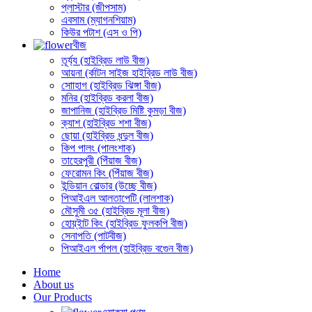
প্লাস্টার (জীপসাম)
এবসাম (ম্যাগনশিয়াম)
কিউর পটাশ (এস ও পি)
বীজ
তূর্য্য (হাইব্রিড লাউ বীজ)
আয়না (র্কাটন সাইজ হাইব্রিড লাউ বীজ)
সোাহাগ (হাইব্রিড ঝিঙ্গা বীজ)
মনির (হাইব্রিড করলা বীজ)
জাপানিজ (হাইব্রিড মিষ্টি কুমড়া বীজ)
ক্যাশ (হাইব্রিড শশা বীজ)
ছোয়া (হাইব্রিড ধন্দুল বীজ)
কিপ পালং (পালংশাক)
তাহেরপুরী (পিঁয়াজ বীজ)
ফেরোমন কিং (পিঁয়াজ বীজ)
ইন্ডিয়ান বোল্ডার (উচ্ছে বীজ)
পিআইএল আলতাপেটি (লালশাক)
মৌসুমী ৩৫ (হাইব্রিড মূলা বীজ)
হোয়্ইাট কিং (হাইব্রিড ফুলকপি বীজ)
সেনাপতি (পাটবীজ)
পিআইএল র্পাপল (হাইব্রিড বগেুন বীজ)
Home
About us
Our Products