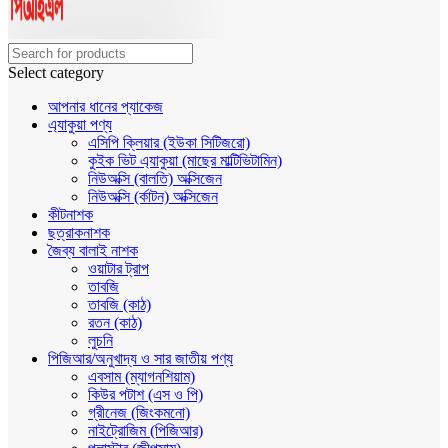
Select category
আপনার ধানের প্যাকেজ
এ্যাকুয়া পণ্য
এসিপি ক্লিয়ার (ইউকা সিটিজরো)
কুইক ভিট এ্যাকুয়া (মাছের মাল্টিভিটামিন)
নিউঅক্সি (বালতি) অক্সিজেন
নিউঅক্সি (র্কাটন) অক্সিজেন
কীটনাশক
ছত্রাকনাশক
জৈব্য বালাই নাশক
ওয়াটার ট্রাপ
তাবজি
তাবজি (কাঠ)
রতন (কাঠ)
লুচনি
পিজিআর/অনুখাদ্য ও সার জাতীয় পণ্য
এবসাম (ম্যাগনশিয়াম)
কিউর পটাশ (এস ও পি)
গ্রীনেজ (জিংকমনো)
নাইট্রোজিম (পিজিআর)