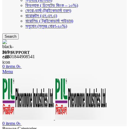
প্লাস্টার (জীপসাম)
ফিডব্যাক ( চিলেটেড জিংক – ১০%)
ফেরো-ডার্মা (ট্রাইকোডার্মা তরল)
বায়োরুটস (এন.এন.এ)
বায়োলিড ( ট্রাইকোডার্মা পাউডার)
সলুমোন (সলুবর বোরণ-২০%)
Search
24/7 SUPPORT
+8801844908541
0
items
0
৳
Menu
0
items
0
৳
Browse Categories