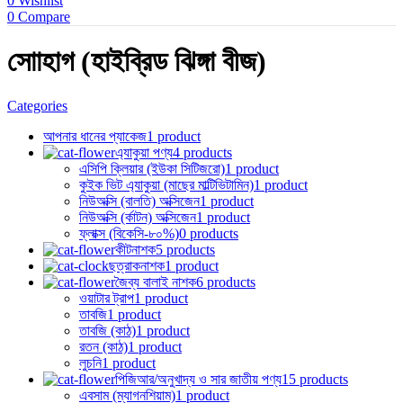
0
Wishlist
0
Compare
সোাহাগ (হাইব্রিড ঝিঙ্গা বীজ)
Categories
আপনার ধানের প্যাকেজ
1 product
এ্যাকুয়া পণ্য
4 products
এসিপি ক্লিয়ার (ইউকা সিটিজরো)
1 product
কুইক ভিট এ্যাকুয়া (মাছের মাল্টিভিটামিন)
1 product
নিউঅক্সি (বালতি) অক্সিজেন
1 product
নিউঅক্সি (র্কাটন) অক্সিজেন
1 product
ফ্লাক্স (বিকেসি-৮০%)
0 products
কীটনাশক
5 products
ছত্রাকনাশক
1 product
জৈব্য বালাই নাশক
6 products
ওয়াটার ট্রাপ
1 product
তাবজি
1 product
তাবজি (কাঠ)
1 product
রতন (কাঠ)
1 product
লুচনি
1 product
পিজিআর/অনুখাদ্য ও সার জাতীয় পণ্য
15 products
এবসাম (ম্যাগনশিয়াম)
1 product