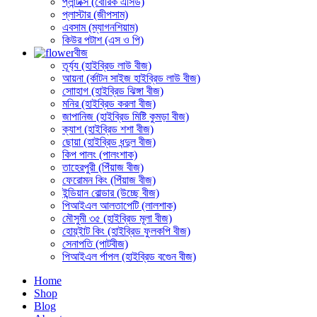
প্লান্টক্সি (বোরিক এসিড)
প্লাস্টার (জীপসাম)
এবসাম (ম্যাগনশিয়াম)
কিউর পটাশ (এস ও পি)
বীজ
তূর্য্য (হাইব্রিড লাউ বীজ)
আয়না (র্কাটন সাইজ হাইব্রিড লাউ বীজ)
সোাহাগ (হাইব্রিড ঝিঙ্গা বীজ)
মনির (হাইব্রিড করলা বীজ)
জাপানিজ (হাইব্রিড মিষ্টি কুমড়া বীজ)
ক্যাশ (হাইব্রিড শশা বীজ)
ছোয়া (হাইব্রিড ধন্দুল বীজ)
কিপ পালং (পালংশাক)
তাহেরপুরী (পিঁয়াজ বীজ)
ফেরোমন কিং (পিঁয়াজ বীজ)
ইন্ডিয়ান বোল্ডার (উচ্ছে বীজ)
পিআইএল আলতাপেটি (লালশাক)
মৌসুমী ৩৫ (হাইব্রিড মূলা বীজ)
হোয়্ইাট কিং (হাইব্রিড ফুলকপি বীজ)
সেনাপতি (পাটবীজ)
পিআইএল র্পাপল (হাইব্রিড বগেুন বীজ)
Home
Shop
Blog