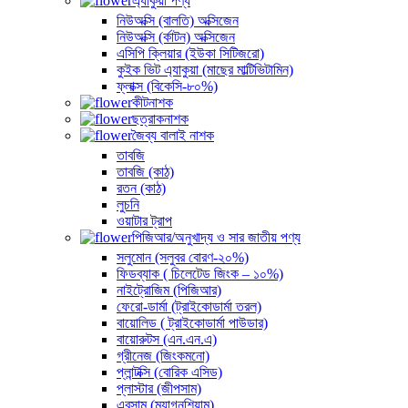
এ্যাকুয়া পণ্য
নিউঅক্সি (বালতি) অক্সিজেন
নিউঅক্সি (র্কাটন) অক্সিজেন
এসিপি ক্লিয়ার (ইউকা সিটিজরো)
কুইক ভিট এ্যাকুয়া (মাছের মাল্টিভিটামিন)
ফ্লাক্স (বিকেসি-৮০%)
কীটনাশক
ছত্রাকনাশক
জৈব্য বালাই নাশক
তাবজি
তাবজি (কাঠ)
রতন (কাঠ)
লুচনি
ওয়াটার ট্রাপ
পিজিআর/অনুখাদ্য ও সার জাতীয় পণ্য
সলুমোন (সলুবর বোরণ-২০%)
ফিডব্যাক ( চিলেটেড জিংক – ১০%)
নাইট্রোজিম (পিজিআর)
ফেরো-ডার্মা (ট্রাইকোডার্মা তরল)
বায়োলিড ( ট্রাইকোডার্মা পাউডার)
বায়োরুটস (এন.এন.এ)
গ্রীনেজ (জিংকমনো)
প্লান্টক্সি (বোরিক এসিড)
প্লাস্টার (জীপসাম)
এবসাম (ম্যাগনশিয়াম)