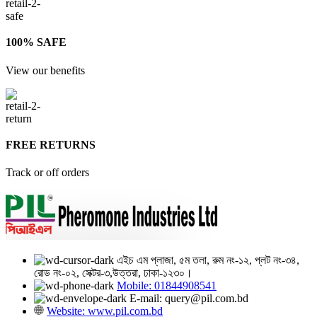
100% SAFE
View our benefits
FREE RETURNS
Track or off orders
এইচ এম প্লাজা, ৫ম তলা, রুম নং-১২, প্লট নং-৩৪,
রোড নং-০২, সেক্টর-৩,উত্তরা, ঢাকা-১২৩০।
Mobile: 01844908541
E-mail: query@pil.com.bd
Website: www.pil.com.bd