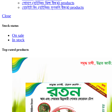
সোাহাগ (হাইব্রিড ঝিঙ্গা বীজ)
0 products
হোয়্ইাট কিং (হাইব্রিড ফুলকপি বীজ)
0 products
Close
Stock status
On sale
In stock
Top rated products