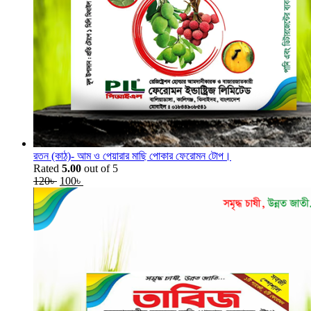
রতন (কাঠ)- আম ও পেয়ারার মাছি পোকার ফেরোমন টোপ।
Rated
5.00
out of 5
Original
Current
120
৳
100
৳
price
price
was:
is:
120৳ .
100৳ .