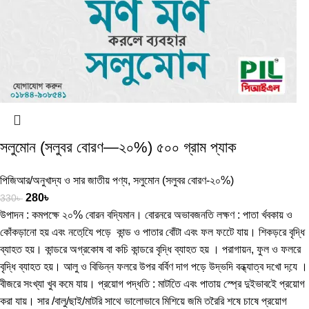
সলুমোন (সলুবর বোরণ—২০%) ৫০০ গ্রাম প্যাক
পিজিআর/অনুখাদ্য ও সার জাতীয় পণ্য
,
সলুমোন (সলুবর বোরণ-২০%)
280
৳
330
৳
উপাদন : কমপক্ষে ২০% বোরন বদ্যিমান। বোরনরে অভাবজনতি লক্ষণ : পাতা র্খবকায় ও
কোঁকড়ানো হয় এবং নতেযি়ে পড়ে কান্ড ও পাতার বোঁটা এবং ফল ফটেে যায়। শিকড়রে বৃদ্ধি
ব্যাহত হয়। কান্ডরে অগ্রকোষ বা কচি কান্ডরে বৃদ্ধি ব্যাহত হয় । পরাগায়ন, ফুল ও ফলরে
বৃদ্ধি ব্যাহত হয়। আলু ও বিভিন্ন ফলরে উপর বর্বিণ দাগ পড়ে উদ্ভদি বন্ধ্যাত্ব দখো দযে় ।
বীজরে সংখ্যা খুব কমে যায়। প্রয়োগ পদ্ধতি : মাটতিে এবং পাতায় স্প্রে দুইভাবইে প্রয়োগ
করা যায়। সার /বালু/ছাই/মাটরি সাথে ভালোভাবে মিশিয়ে জমি তরৈরি শষে চাষে প্রয়োগ