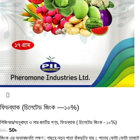
ফিডব্যাক (চিলেটেড জিংক —১০%)
পিজিআর/অনুখাদ্য ও সার জাতীয় পণ্য
,
ফিডব্যাক ( চিলেটেড জিংক - ১০%)
50
৳
60
৳
জিংক এর অভাবজনতি লক্ষণ : গাছরে নতুন পাতা কুঁকড়যি়ে যায়। পাতায় ফোটা ফোটা তামাটে