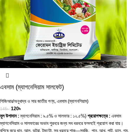
এবসাম (ম্যাগনেসিয়াম সালফেট)
পিজিআর/অনুখাদ্য ও সার জাতীয় পণ্য
,
এবসাম (ম্যাগনশিয়াম)
120
৳
145
৳
মুল উপাদান :
ম্যাগনেসিয়াম : ৯.৫% ও সালফার : ১২.৫%)
প্রয়োগক্ষত্রে :
এবসাম
ম্যাগনেসিয়াম ও সালফারের অভাব পুরনরে জন্য সব ধরনরে ফসলইে প্রয়োগ করা যায়।
বশিষে করে ধান, আলু, ভুট্রা, টমটেো, সব ধরনরে শাক—সবজি, পান, আখ, পাট, ডাল, গম,