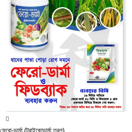
ফেরো-ডার্মা (ট্রাইকোডার্মা তরল)