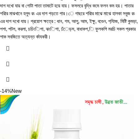
দাগ দখো যায় বা গোটা পাতা তামাটে হয়ে যায়। ফসলরে বৃদ্ধি কমে ফলন কম হয়। পাতার
শরিার মাঝখানে হলুদ রং এর দাগ পড়তে পার।ে গাছরে শরিার মাঝে মাঝে হালকা সবুজ রং
এর দাগ দখো যায়। প্রয়োগ ক্ষত্রে : ধান, গম, আলু, আম, ইক্ষু, বগেুন, পযি়াজ, মিষ্টি কুমড়া,
শশা, পটল, করলা, চচিংিগা, ঝংিগা, ঢঁেড়স, বাধাকপ,ি ফুলকপি মরচি সকল প্রকার
শাক সবজিতে অত্যন্ত র্কাযকরী।
-14%
New