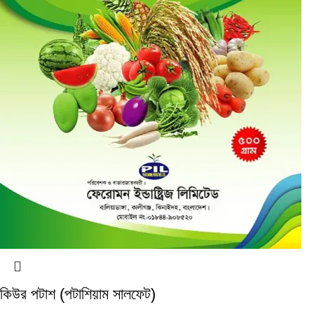
কিউর পটাশ (পটাশিয়াম সালফেট)