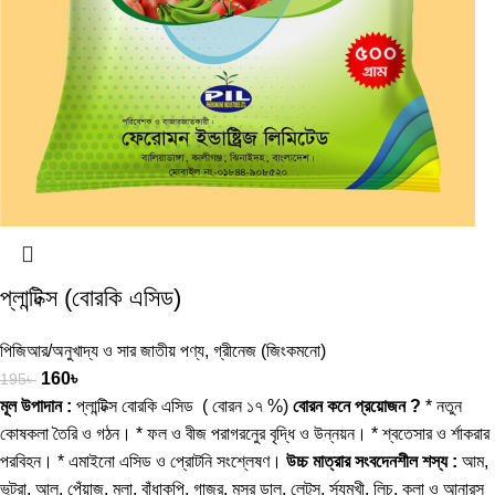
প্লান্টিক্স (বোরকি এসিড)
পিজিআর/অনুখাদ্য ও সার জাতীয় পণ্য
,
গ্রীনেজ (জিংকমনো)
160
৳
195
৳
মূল উপাদান :
প্লান্টিক্স বোরকি এসিড ( বোরন ১৭ %)
বোরন কনে প্রয়োজন ?
* নতুন
কোষকলা তৈরি ও গঠন। * ফল ও বীজ পরাগরনেুর বৃদ্ধি ও উন্নয়ন। * শ্বতেসার ও র্শাকরার
পরবিহন। * এমাইনো এসিড ও প্রোটনি সংশ্লেষণ।
উচ্চ মাত্রার সংবদেনশীল শস্য :
আম,
ভুট্রা, আলু, পেঁয়াজ, মুলা, বাঁধাকপি, গাজর, মসুর ডাল, লেটুস, র্সূযমুখী, লিচু, কলা ও আনারস