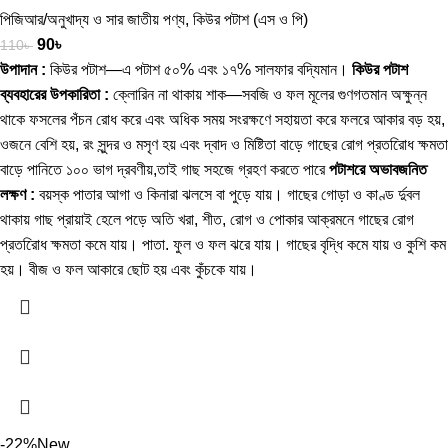
পিজিআর/অনুখাদ্য ও সার জাতীয় পণ্য
,
কিউর পটাশ (এস ও পি)
90
৳
110
৳
উপাদান :
কিউর পটাশ—এ পটাশ ৫০% এবং ১৭% সালফার বদ্যিমান।
কিউর পটাশ
ব্যবহারের উপকারিতা :
ক্লোরিন না থাকায় শাক—সবজি ও ফল মূলের গুণগতমান অক্ষুন্ন
থাকে ফসলের পঁচন রোধ করে এবং অধিক সময় সংরক্ষণে সহায়তা করে ফলরে আকার বড় হয়,
ওজনে বেশি হয়, রং সুন্দর ও মসৃণ হয় এবং দ্বাদ ও মিষ্টিতা বাড়ে গাছের রোগ প্রতরিোধ ক্ষমতা
বাড়ে পানিতে ১০০ ভাগ দ্রবণীয়,তাই গাছ সহজে গ্রহণ করতে পারে
পটাশরে অভাবজনিত
লক্ষণ :
বয়স্ক পাতার আগা ও কিনারা ঝলসে বা পুড়ে যায়। গাছের গোড়া ও কাণ্ড র্দুবল
থাকায় গাছ প্রায়াই হেলে পড়ে অতি খরা, শীত, রোগ ও পোকার আক্রমনে গাছের রোগ
প্রতরিোধ ক্ষমতা কমে যায়। পাতা. ফুল ও ফল ঝরে যায়। গাছের বৃদ্ধি কমে যায় ও কুশি কম
হয়। বীজ ও ফল আকারে ছোট হয় এবং কুঁচকে যায়।
-22%
New