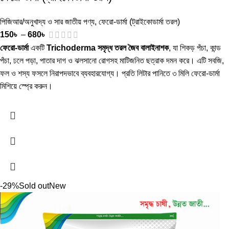
পিজিআর/অনুখাদ্য ও সার জাতীয় পণ্য
,
ফেরো-ডার্মা (ট্রাইকোডার্মা তরল)
150
৳
–
680
৳
ফেরো-ডার্মা
একটি
Trichoderma সমৃদ্ধ তরল জৈব বালাইনাশক
, যা শিকড় পঁচা, কান্ড
পঁচা, ঢলে পড়া, পাতার দাগ ও ঝলসানো রোগসহ মাটিজনিত ছত্রাক দমন করে। এটি সবজি,
ফল ও শস্য ফসলে নিরাপদভাবে ব্যবহারযোগ্য। প্রতি লিটার পানিতে ৩ মিলি ফেরো-ডার্মা
মিশিয়ে স্প্রে করুন।
-29%
Sold out
New