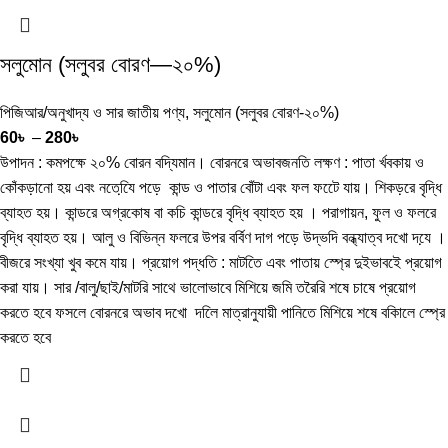
সলুমোন (সলুবর বোরণ—২০%)
পিজিআর/অনুখাদ্য ও সার জাতীয় পণ্য
,
সলুমোন (সলুবর বোরণ-২০%)
60
৳
–
280
৳
উপাদন : কমপক্ষে ২০% বোরন বদ্যিমান। বোরনরে অভাবজনতি লক্ষণ : পাতা র্খবকায় ও
কোঁকড়ানো হয় এবং নতেযি়ে পড়ে কান্ড ও পাতার বোঁটা এবং ফল ফটেে যায়। শিকড়রে বৃদ্ধি
ব্যাহত হয়। কান্ডরে অগ্রকোষ বা কচি কান্ডরে বৃদ্ধি ব্যাহত হয় । পরাগায়ন, ফুল ও ফলরে
বৃদ্ধি ব্যাহত হয়। আলু ও বিভিন্ন ফলরে উপর বর্বিণ দাগ পড়ে উদ্ভদি বন্ধ্যাত্ব দখো দযে় ।
বীজরে সংখ্যা খুব কমে যায়। প্রয়োগ পদ্ধতি : মাটতিে এবং পাতায় স্প্রে দুইভাবইে প্রয়োগ
করা যায়। সার /বালু/ছাই/মাটরি সাথে ভালোভাবে মিশিয়ে জমি তরৈরি শষে চাষে প্রয়োগ
করতে হবে ফসলে বোরনরে অভাব দখো দলিে মাত্রানুযায়ী পানিতে মিশিয়ে শষে বকিালে স্প্রে
করতে হবে