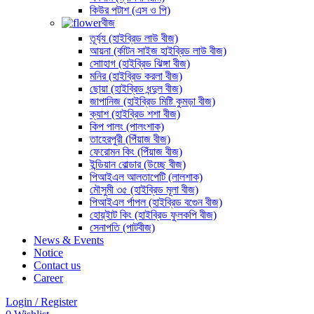
কিউর পটাশ (এস ও পি)
বীজ
তূর্য্য (হাইব্রিড লাউ বীজ)
আয়না (র্কাটন সাইজ হাইব্রিড লাউ বীজ)
সোাহাগ (হাইব্রিড ঝিঙ্গা বীজ)
মনির (হাইব্রিড করলা বীজ)
ছোয়া (হাইব্রিড ধন্দুল বীজ)
জাপানিজ (হাইব্রিড মিষ্টি কুমড়া বীজ)
ক্যাশ (হাইব্রিড শশা বীজ)
কিপ পালং (পালংশাক)
তাহেরপুরী (পিঁয়াজ বীজ)
ফেরোমন কিং (পিঁয়াজ বীজ)
ইন্ডিয়ান বোল্ডার (উচ্ছে বীজ)
পিআইএল আলতাপেটি (লালশাক)
মৌসুমী ৩৫ (হাইব্রিড মূলা বীজ)
পিআইএল র্পাপল (হাইব্রিড বগেুন বীজ)
হোয়্ইাট কিং (হাইব্রিড ফুলকপি বীজ)
সেনাপতি (পাটবীজ)
News & Events
Notice
Contact us
Career
Login / Register