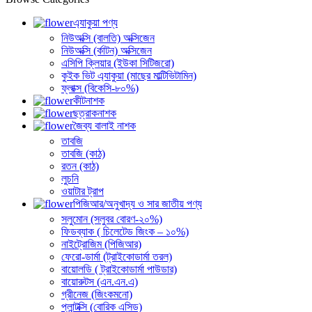
এ্যাকুয়া পণ্য
নিউঅক্সি (বালতি) অক্সিজেন
নিউঅক্সি (র্কাটন) অক্সিজেন
এসিপি ক্লিয়ার (ইউকা সিটিজরো)
কুইক ভিট এ্যাকুয়া (মাছের মাল্টিভিটামিন)
ফ্লাক্স (বিকেসি-৮০%)
কীটনাশক
ছত্রাকনাশক
জৈব্য বালাই নাশক
তাবজি
তাবজি (কাঠ)
রতন (কাঠ)
লুচনি
ওয়াটার ট্রাপ
পিজিআর/অনুখাদ্য ও সার জাতীয় পণ্য
সলুমোন (সলুবর বোরণ-২০%)
ফিডব্যাক ( চিলেটেড জিংক – ১০%)
নাইট্রোজিম (পিজিআর)
ফেরো-ডার্মা (ট্রাইকোডার্মা তরল)
বায়োলডি ( ট্রাইকোডার্মা পাউডার)
বায়োরুটস (এন.এন.এ)
গ্রীনেজ (জিংকমনো)
প্লান্টক্সি (বোরিক এসিড)