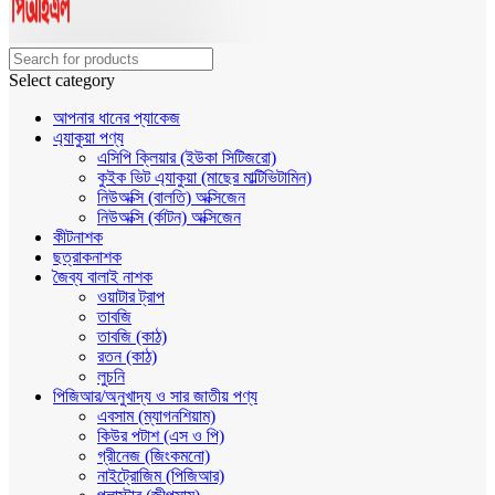
Select category
আপনার ধানের প্যাকেজ
এ্যাকুয়া পণ্য
এসিপি ক্লিয়ার (ইউকা সিটিজরো)
কুইক ভিট এ্যাকুয়া (মাছের মাল্টিভিটামিন)
নিউঅক্সি (বালতি) অক্সিজেন
নিউঅক্সি (র্কাটন) অক্সিজেন
কীটনাশক
ছত্রাকনাশক
জৈব্য বালাই নাশক
ওয়াটার ট্রাপ
তাবজি
তাবজি (কাঠ)
রতন (কাঠ)
লুচনি
পিজিআর/অনুখাদ্য ও সার জাতীয় পণ্য
এবসাম (ম্যাগনশিয়াম)
কিউর পটাশ (এস ও পি)
গ্রীনেজ (জিংকমনো)
নাইট্রোজিম (পিজিআর)