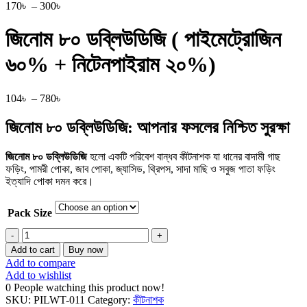
Price
170
৳
–
300
৳
range:
170৳
জিনোম ৮০ ডব্লিউডিজি ( পাইমেট্রোজিন
through
300৳
৬০% + নিটেনপাইরাম ২০%)
Price
104
৳
–
780
৳
range:
104৳
জিনোম ৮০ ডব্লিউডিজি: আপনার ফসলের নিশ্চিত সুরক্ষা
through
780৳
জিনোম ৮০ ডব্লিউডিজি
হলো একটি পরিবেশ বান্ধব কীটনাশক যা ধানের বাদামী গাছ
ফড়িং, পামরী পোকা, জাব পোকা, জ্যাসিড, থ্রিপস, সাদা মাছি ও সবুজ পাতা ফড়িং
ইত্যাদি পোকা দমন করে।
Pack Size
জিনোম
৮০
Add to cart
Buy now
ডব্লিউডিজি
Add to compare
(
Add to wishlist
পাইমেট্রোজিন
0
People watching this product now!
৬০%
SKU:
PILWT-011
Category:
কীটনাশক