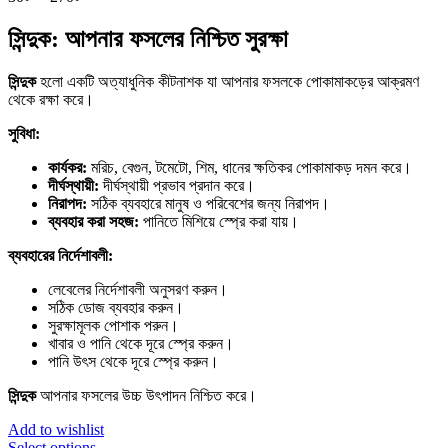
range:
30৳
সিন্দুক: আপনার ফসলের নিশ্চিত সুরক্ষা
through
270৳
সিন্দুক
হলো একটি অত্যাধুনিক কীটনাশক যা আপনার ফসলকে পোকামাকড়ের আক্রমণ
থেকে রক্ষা করে।
সুবিধা:
কার্যকর:
মরিচ, বেগুন, টমেটো, শিম, ধানের ক্ষতিকর পোকামাকড় দমন করে।
দীর্ঘস্থায়ী:
দীর্ঘস্থায়ী প্রভাব প্রদান করে।
নিরাপদ:
সঠিক ব্যবহারে মানুষ ও পরিবেশের জন্য নিরাপদ।
ব্যবহার করা সহজ:
পানিতে মিশিয়ে স্প্রে করা যায়।
ব্যবহারের নির্দেশাবলী:
লেবেলের নির্দেশাবলী অনুসরণ করুন।
সঠিক ডোজ ব্যবহার করুন।
সুরক্ষামূলক পোশাক পরুন।
খাবার ও পানি থেকে দূরে স্প্রে করুন।
পানি উৎস থেকে দূরে স্প্রে করুন।
সিন্দুক
আপনার ফসলের উচ্চ উৎপাদন নিশ্চিত করে।
Add to wishlist
This
Select options