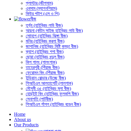
প্লাস্টার (জীপসাম)
এবসাম (ম্যাগনশিয়াম)
কিউর পটাশ (এস ও পি)
বীজ
তূর্য্য (হাইব্রিড লাউ বীজ)
আয়না (র্কাটন সাইজ হাইব্রিড লাউ বীজ)
সোাহাগ (হাইব্রিড ঝিঙ্গা বীজ)
মনির (হাইব্রিড করলা বীজ)
জাপানিজ (হাইব্রিড মিষ্টি কুমড়া বীজ)
ক্যাশ (হাইব্রিড শশা বীজ)
ছোয়া (হাইব্রিড ধন্দুল বীজ)
কিপ পালং (পালংশাক)
তাহেরপুরী (পিঁয়াজ বীজ)
ফেরোমন কিং (পিঁয়াজ বীজ)
ইন্ডিয়ান বোল্ডার (উচ্ছে বীজ)
পিআইএল আলতাপেটি (লালশাক)
মৌসুমী ৩৫ (হাইব্রিড মূলা বীজ)
হোয়্ইাট কিং (হাইব্রিড ফুলকপি বীজ)
সেনাপতি (পাটবীজ)
পিআইএল র্পাপল (হাইব্রিড বগেুন বীজ)
Home
About us
Our Products