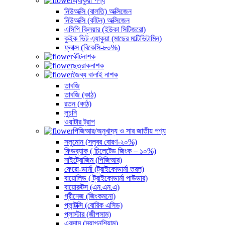
এ্যাকুয়া পণ্য
নিউঅক্সি (বালতি) অক্সিজেন
নিউঅক্সি (র্কাটন) অক্সিজেন
এসিপি ক্লিয়ার (ইউকা সিটিজরো)
কুইক ভিট এ্যাকুয়া (মাছের মাল্টিভিটামিন)
ফ্লাক্স (বিকেসি-৮০%)
কীটনাশক
ছত্রাকনাশক
জৈব্য বালাই নাশক
তাবজি
তাবজি (কাঠ)
রতন (কাঠ)
লুচনি
ওয়াটার ট্রাপ
পিজিআর/অনুখাদ্য ও সার জাতীয় পণ্য
সলুমোন (সলুবর বোরণ-২০%)
ফিডব্যাক ( চিলেটেড জিংক – ১০%)
নাইট্রোজিম (পিজিআর)
ফেরো-ডার্মা (ট্রাইকোডার্মা তরল)
বায়োলিড ( ট্রাইকোডার্মা পাউডার)
বায়োরুটস (এন.এন.এ)
গ্রীনেজ (জিংকমনো)
প্লান্টক্সি (বোরিক এসিড)
প্লাস্টার (জীপসাম)
এবসাম (ম্যাগনশিয়াম)