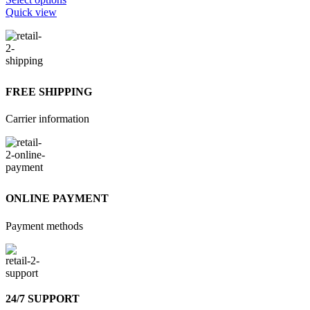
product
Quick view
has
multiple
variants.
The
options
may
FREE SHIPPING
be
chosen
Carrier information
on
the
product
page
ONLINE PAYMENT
Payment methods
24/7 SUPPORT