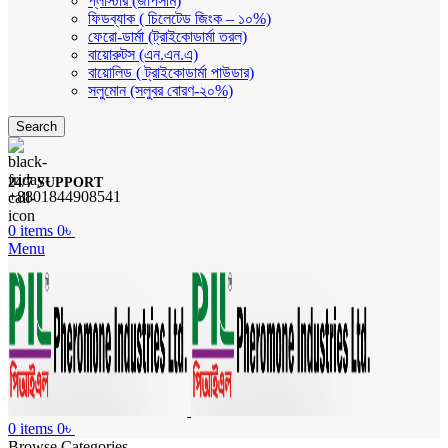
প্লাস্টার (জীপসাম)
ফিডব্যাক ( চিলেটেড জিংক – ১০%)
ফেরো-ডার্মা (ট্রাইকোডার্মা তরল)
বায়োরুটস (এন.এন.এ)
বায়োলিড ( ট্রাইকোডার্মা পাউডার)
সলুমোন (সলুবর বোরণ-২০%)
Search
24/7 SUPPORT
+8801844908541
0
items
0
৳
Menu
0
items
0
৳
Browse Categories