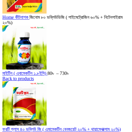
Home
কীটনাশক
জিনোম ৮০ ডব্লিউডিজি ( পাইমেট্রোজিন ৬০% + নিটেনপাইরাম
২০%)
Price
মাইটিন ( এবামেকটিন ১.৮ইসি)
80
৳
–
730
৳
range:
Back to products
80৳
through
730৳
ফরটি প্লাস ৪০ ডব্লিউ জি ( এমামেকটিন বেনজয়েট ২০% + থায়ামেথাক্সাম ২০%)