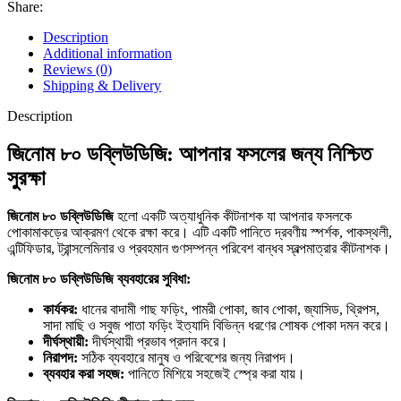
+
Share:
নিটেনপাইরাম
২০%)
Description
quantity
Additional information
Reviews (0)
Shipping & Delivery
Description
জিনোম ৮০ ডব্লিউডিজি: আপনার ফসলের জন্য নিশ্চিত
সুরক্ষা
জিনোম ৮০ ডব্লিউডিজি
হলো একটি অত্যাধুনিক কীটনাশক যা আপনার ফসলকে
পোকামাকড়ের আক্রমণ থেকে রক্ষা করে। এটি একটি পানিতে দ্রবণীয় স্পর্শক, পাকস্থলী,
এন্টিফিডার, ট্রান্সলেমিনার ও প্রবহমান গুণসম্পন্ন পরিবেশ বান্ধব স্বল্পমাত্রার কীটনাশক।
জিনোম ৮০ ডব্লিউডিজি ব্যবহারের সুবিধা:
কার্যকর:
ধানের বাদামী গাছ ফড়িং, পামরী পোকা, জাব পোকা, জ্যাসিড, থ্রিপস,
সাদা মাছি ও সবুজ পাতা ফড়িং ইত্যাদি বিভিন্ন ধরণের শোষক পোকা দমন করে।
দীর্ঘস্থায়ী:
দীর্ঘস্থায়ী প্রভাব প্রদান করে।
নিরাপদ:
সঠিক ব্যবহারে মানুষ ও পরিবেশের জন্য নিরাপদ।
ব্যবহার করা সহজ:
পানিতে মিশিয়ে সহজেই স্প্রে করা যায়।