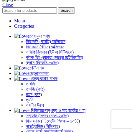
Close
Search
Menu
Categories
এ্যাকুয়া পণ্য
নিউঅক্সি (বালতি) অক্সিজেন
নিউঅক্সি (র্কাটন) অক্সিজেন
এসিপি ক্লিয়ার (ইউকা সিটিজরো)
কুইক ভিট এ্যাকুয়া (মাছের মাল্টিভিটামিন)
ফ্লাক্স (বিকেসি-৮০%)
কীটনাশক
ছত্রাকনাশক
জৈব্য বালাই নাশক
তাবজি
তাবজি (কাঠ)
রতন (কাঠ)
লুচনি
ওয়াটার ট্রাপ
পিজিআর/অনুখাদ্য ও সার জাতীয় পণ্য
সলুমোন (সলুবর বোরণ-২০%)
ফিডব্যাক ( চিলেটেড জিংক – ১০%)
নাইট্রোজিম (পিজিআর)
ফেরো-ডার্মা (ট্রাইকোডার্মা তরল)