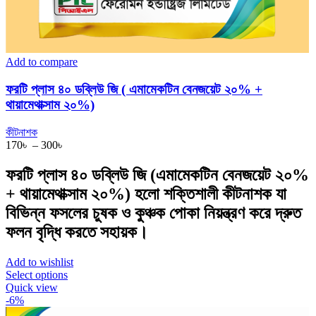
Add to compare
ফরটি প্লাস ৪০ ডব্লিউ জি ( এমামেকটিন বেনজয়েট ২০% +
থায়ামেথাক্সাম ২০%)
কীটনাশক
Price
170
৳
–
300
৳
range:
170৳
ফরটি প্লাস ৪০ ডব্লিউ জি (এমামেকটিন বেনজয়েট ২০%
through
+ থায়ামেথাক্সাম ২০%) হলো শক্তিশালী কীটনাশক যা
300৳
বিভিন্ন ফসলের চুষক ও কুঞ্চক পোকা নিয়ন্ত্রণ করে দ্রুত
ফলন বৃদ্ধি করতে সহায়ক।
Add to wishlist
This
Select options
product
Quick view
has
-6%
multiple