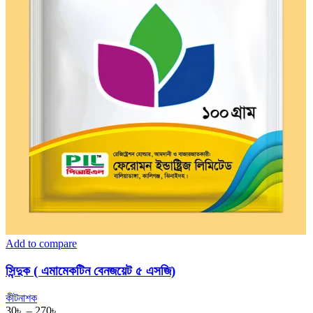
Add to compare
সিন্দুক ( এমামেকটিন বেনজয়েট ৫ এসজি)
কীটনাশক
Price
30
৳
–
270
৳