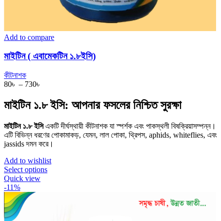
Add to compare
মাইটিন ( এবামেকটিন ১.৮ইসি)
কীটনাশক
Price
80
৳
–
730
৳
range:
80৳
মাইটিন ১.৮ ইসি: আপনার ফসলের নিশ্চিত সুরক্ষা
through
730৳
মাইটিন ১.৮ ইসি
একটি দীর্ঘস্থায়ী কীটনাশক যা স্পর্শক এবং পাকস্থলী বিষক্রিয়াসম্পন্ন।
এটি বিভিন্ন ধরণের পোকামাকড়, যেমন, লাল পোকা, থ্রিপস, aphids, whiteflies, এবং
jassids দমন করে।
Add to wishlist
This
Select options
product
Quick view
has
-11%
multiple
variants.
The