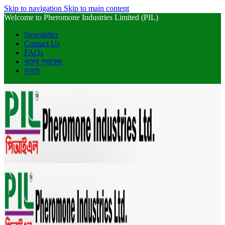
Skip to navigation
Skip to main content
Welcome to Pheromone Industries Limited (PIL)
Newsletter
Contact Us
FAQs
কম্বো প্যাকেজ
অফার