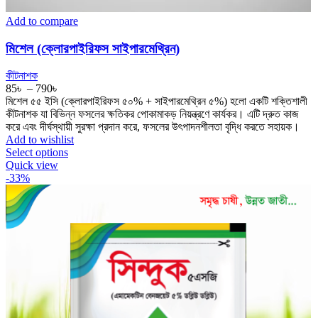
Add to compare
মিশেল (ক্লোরপাইরিফস সাইপারমেথ্রিন)
কীটনাশক
Price
85
৳
–
790
৳
range:
মিশেল ৫৫ ইসি (ক্লোরপাইরিফস ৫০% + সাইপারমেথ্রিন ৫%) হলো একটি শক্তিশালী
85৳
কীটনাশক যা বিভিন্ন ফসলের ক্ষতিকর পোকামাকড় নিয়ন্ত্রণে কার্যকর। এটি দ্রুত কাজ
through
করে এবং দীর্ঘস্থায়ী সুরক্ষা প্রদান করে, ফসলের উৎপাদনশীলতা বৃদ্ধি করতে সহায়ক।
790৳
Add to wishlist
This
Select options
product
Quick view
has
-33%
multiple
variants.
The
options
may
be
chosen
on
the
product
page