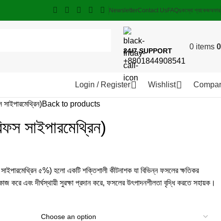
Newsletter
Contact Us
FAQs
কম্বো প্যাকেজ
অফার
0
items
0
24/7 SUPPORT
+8801844908541
Login / Register
Wishlist
Compa
 সাইপারমেথ্রিন)
Back to products
িফস সাইপারমেথ্রিন)
াইপারমেথ্রিন ৫%) হলো একটি শক্তিশালী কীটনাশক যা বিভিন্ন ফসলের ক্ষতিকর
ত কাজ করে এবং দীর্ঘস্থায়ী সুরক্ষা প্রদান করে, ফসলের উৎপাদনশীলতা বৃদ্ধি করতে সহায়ক।