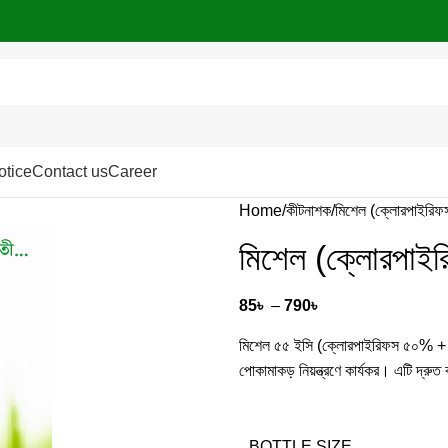
otice
Contact us
Career
Home
কীটনাশক
মিশেল (ক্লোরপাইরিফস
মিশেল (ক্লোরপাইর
85
৳
–
790
৳
মিশেল ৫৫ ইসি (ক্লোরপাইরিফস ৫০% + স
পোকামাকড় নিয়ন্ত্রণে কার্যকর। এটি দ্রু
BOTTLE SIZE