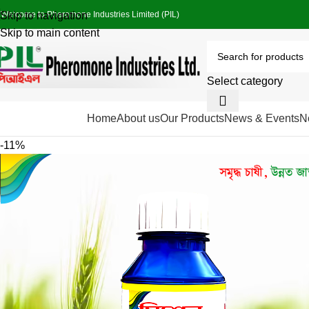
Welcome to Pheromone Industries Limited (PIL)
Skip to navigation
Skip to main content
Select category
Home
About us
Our Products
News & Events
N
rowse Categories
-11%