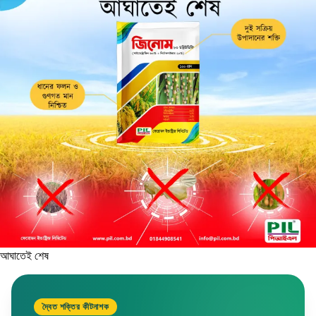
আঘাতেই শেষ
দ্বৈত শক্তির কীটনাশক