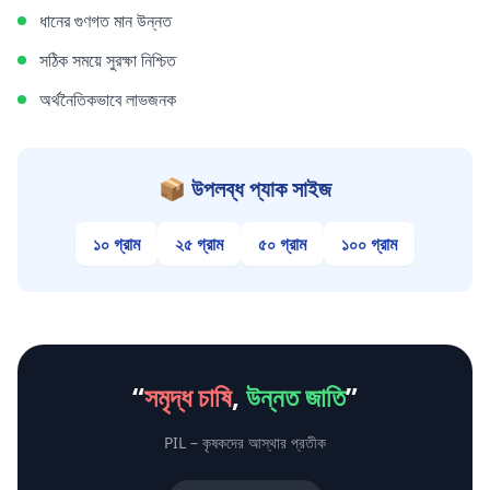
ধানের গুণগত মান উন্নত
সঠিক সময়ে সুরক্ষা নিশ্চিত
অর্থনৈতিকভাবে লাভজনক
📦 উপলব্ধ প্যাক সাইজ
১০ গ্রাম
২৫ গ্রাম
৫০ গ্রাম
১০০ গ্রাম
“
সমৃদ্ধ চাষি
,
উন্নত জাতি
”
PIL – কৃষকদের আস্থার প্রতীক