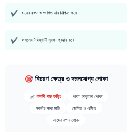
✔
ধানের ফলন ও গুণগত মান নিশ্চিত করে
✔
ফসলের দীর্ঘস্থায়ী সুরক্ষা প্রদান করে
🎯 বিচরণ ক্ষেত্র ও দমনযোগ্য পোকা
🦟 বাদামী গাছ ফড়িং
পাতা মোড়ানো পোকা
সবজীর সাদা মাছি
জেসিড ও এফিড
আমের হপার পোকা