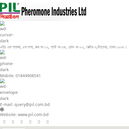
এইচ এম প্লাজা, ৫ম তলা, রুম নং-১২, প্লট নং-৩৪, রোড নং-০২, সেক্টর-৩,উত্তরা, ঢাকা-১২৩০।
Mobile: 01844908541
E-mail: query@pil.com.bd
Website: www.pil.com.bd