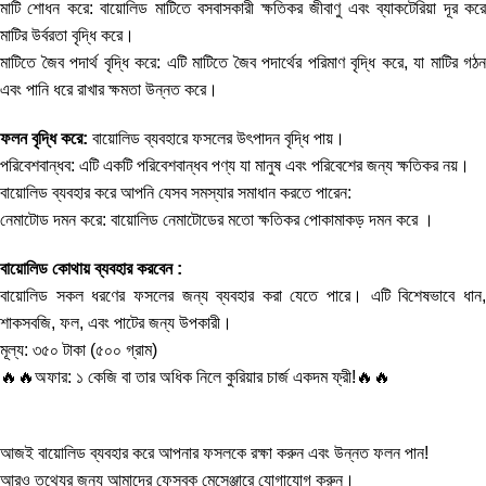
মাটি শোধন করে: বায়োলিড মাটিতে বসবাসকারী ক্ষতিকর জীবাণু এবং ব্যাকটেরিয়া দূর করে
মাটির উর্বরতা বৃদ্ধি করে।
মাটিতে জৈব পদার্থ বৃদ্ধি করে: এটি মাটিতে জৈব পদার্থের পরিমাণ বৃদ্ধি করে, যা মাটির গঠন
এবং পানি ধরে রাখার ক্ষমতা উন্নত করে।
ফলন বৃদ্ধি করে:
বায়োলিড ব্যবহারে ফসলের উৎপাদন বৃদ্ধি পায়।
পরিবেশবান্ধব: এটি একটি পরিবেশবান্ধব পণ্য যা মানুষ এবং পরিবেশের জন্য ক্ষতিকর নয়।
বায়োলিড ব্যবহার করে আপনি যেসব সমস্যার সমাধান করতে পারেন:
নেমাটোড দমন করে: বায়োলিড নেমাটোডের মতো ক্ষতিকর পোকামাকড় দমন করে ।
বায়োলিড কোথায় ব্যবহার করবেন :
বায়োলিড সকল ধরণের ফসলের জন্য ব্যবহার করা যেতে পারে। এটি বিশেষভাবে ধান,
শাকসবজি, ফল, এবং পাটের জন্য উপকারী।
মূল্য: ৩৫০ টাকা (৫০০ গ্রাম)
🔥🔥অফার: ১ কেজি বা তার অধিক নিলে কুরিয়ার চার্জ একদম ফ্রী!🔥🔥
আজই বায়োলিড ব্যবহার করে আপনার ফসলকে রক্ষা করুন এবং উন্নত ফলন পান!
আরও তথ্যের জন্য আমাদের ফেসবুক মেসেঞ্জারে যোগাযোগ করুন।