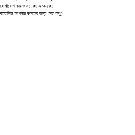
যোগাযোগ করুনঃ ০১৮৪৪-৯০৮৫৪১
বায়োলিড আপনার ফসলের জন্য সেরা বন্ধু!