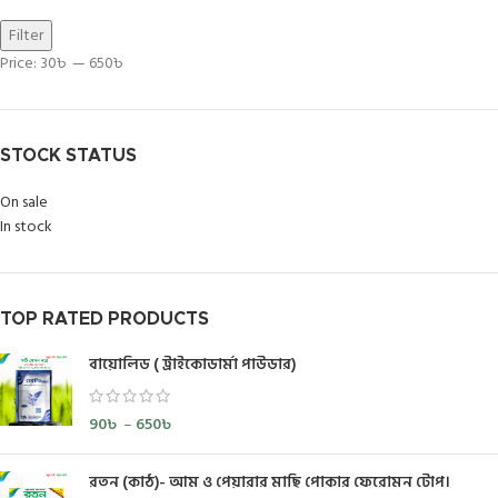
Filter
Price:
30৳
—
650৳
STOCK STATUS
On sale
In stock
TOP RATED PRODUCTS
বায়োলিড ( ট্রাইকোডার্মা পাউডার)
90
৳
–
650
৳
রতন (কাঠ)- আম ও পেয়ারার মাছি পোকার ফেরোমন টোপ।