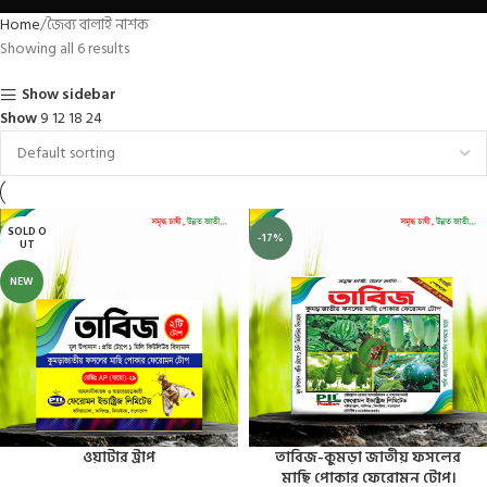
Home
জৈব্য বালাই নাশক
Showing all 6 results
Show sidebar
Show
9
12
18
24
SOLD O
-17%
UT
NEW
ওয়াটার ট্রাপ
তাবিজ-কুমড়া জাতীয় ফসলের
মাছি পোকার ফেরোমন টোপ।