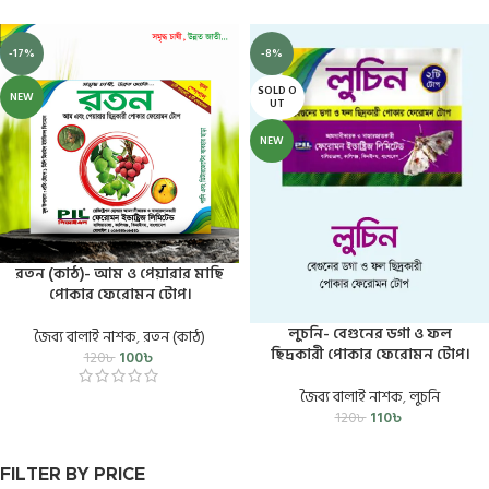
-17%
-8%
SOLD O
NEW
UT
NEW
রতন (কাঠ)- আম ও পেয়ারার মাছি
পোকার ফেরোমন টোপ।
লুচনি- বেগুনের ডগা ও ফল
জৈব্য বালাই নাশক
,
রতন (কাঠ)
ছিদ্রকারী পোকার ফেরোমন টোপ।
100
৳
120
৳
জৈব্য বালাই নাশক
,
লুচনি
110
৳
120
৳
FILTER BY PRICE