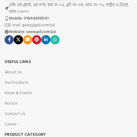
এইচ এম প্লাজা, ৫ম তলা, রুম নং-১২, প্লট নং-৩৪, রোড নং-০২, সেক্টর-৩,উত্তরা,
ঢাকা-১২৩০।
Mobile: 01844908541
E-mail: query@pil.com.bd
Website: www.pil.com.bd
USEFUL LINKS
About Us
Our Products
News & Events
Notice
Contact Us
Career
PRODUCT CATEGORY