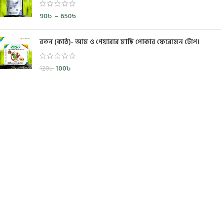
90
৳
–
650
৳
রতন (কাঠ)- আম ও পেয়ারার মাছি পোকার ফেরোমন টোপ।
100
৳
120
৳