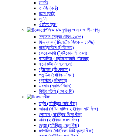
তাবজি
তাবজি (কাঠ)
রতন (কাঠ)
লুচনি
ওয়াটার ট্রাপ
পিজিআর/অনুখাদ্য ও সার জাতীয় পণ্য
সলুমোন (সলুবর বোরণ-২০%)
ফিডব্যাক ( চিলেটেড জিংক – ১০%)
নাইট্রোজিম (পিজিআর)
ফেরো-ডার্মা (ট্রাইকোডার্মা তরল)
বায়োলিড ( ট্রাইকোডার্মা পাউডার)
বায়োরুটস (এন.এন.এ)
গ্রীনেজ (জিংকমনো)
প্লান্টক্সি (বোরিক এসিড)
প্লাস্টার (জীপসাম)
এবসাম (ম্যাগনশিয়াম)
কিউর পটাশ (এস ও পি)
বীজ
তূর্য্য (হাইব্রিড লাউ বীজ)
আয়না (র্কাটন সাইজ হাইব্রিড লাউ বীজ)
সোাহাগ (হাইব্রিড ঝিঙ্গা বীজ)
মনির (হাইব্রিড করলা বীজ)
ছোয়া (হাইব্রিড ধন্দুল বীজ)
জাপানিজ (হাইব্রিড মিষ্টি কুমড়া বীজ)