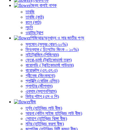
ছত্রাকনাশক
জৈব্য বালাই নাশক
তাবজি
তাবজি (কাঠ)
রতন (কাঠ)
লুচনি
ওয়াটার ট্রাপ
পিজিআর/অনুখাদ্য ও সার জাতীয় পণ্য
সলুমোন (সলুবর বোরণ-২০%)
ফিডব্যাক ( চিলেটেড জিংক – ১০%)
নাইট্রোজিম (পিজিআর)
ফেরো-ডার্মা (ট্রাইকোডার্মা তরল)
বায়োলডি ( ট্রাইকোডার্মা পাউডার)
বায়োরুটস (এন.এন.এ)
গ্রীনেজ (জিংকমনো)
প্লান্টক্সি (বোরিক এসিড)
প্লাস্টার (জীপসাম)
এবসাম (ম্যাগনশিয়াম)
কিউর পটাশ (এস ও পি)
বীজ
তূর্য্য (হাইব্রিড লাউ বীজ)
আয়না (র্কাটন সাইজ হাইব্রিড লাউ বীজ)
সোাহাগ (হাইব্রিড ঝিঙ্গা বীজ)
মনির (হাইব্রিড করলা বীজ)
জাপানিজ (হাইব্রিড মিষ্টি কুমড়া বীজ)