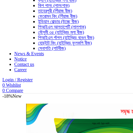
ক্যাশ (হাইব্রিড শশা বীজ)
কিপ পালং (পালংশাক)
তাহেরপুরী (পিঁয়াজ বীজ)
ফেরোমন কিং (পিঁয়াজ বীজ)
ইন্ডিয়ান বোল্ডার (উচ্ছে বীজ)
পিআইএল আলতাপেটি (লালশাক)
মৌসুমী ৩৫ (হাইব্রিড মূলা বীজ)
পিআইএল র্পাপল (হাইব্রিড বগেুন বীজ)
হোয়্ইাট কিং (হাইব্রিড ফুলকপি বীজ)
সেনাপতি (পাটবীজ)
News & Events
Notice
Contact us
Career
Login / Register
0
Wishlist
0
Compare
-18%
New