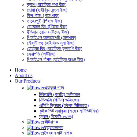
ক্যাশ (হাইব্রিড শশা বীজ)
ছোয়া (হাইব্রিড ধন্দুল বীজ)
কিপ পালং (পালংশাক)
তাহেরপুরী (পিঁয়াজ বীজ)
ফেরোমন কিং (পিঁয়াজ বীজ)
ইন্ডিয়ান বোল্ডার (উচ্ছে বীজ)
পিআইএল আলতাপেটি (লালশাক)
মৌসুমী ৩৫ (হাইব্রিড মূলা বীজ)
হোয়্ইাট কিং (হাইব্রিড ফুলকপি বীজ)
সেনাপতি (পাটবীজ)
পিআইএল র্পাপল (হাইব্রিড বগেুন বীজ)
Home
About us
Our Products
এ্যাকুয়া পণ্য
নিউঅক্সি (বালতি) অক্সিজেন
নিউঅক্সি (র্কাটন) অক্সিজেন
এসিপি ক্লিয়ার (ইউকা সিটিজরো)
কুইক ভিট এ্যাকুয়া (মাছের মাল্টিভিটামিন)
ফ্লাক্স (বিকেসি-৮০%)
কীটনাশক
ছত্রাকনাশক
জৈব্য বালাই নাশক