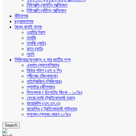
নিউঅক্সি (বালতি) অক্সিজেন
নিউঅক্সি (র্কাটন) অক্সিজেন
কীটনাশক
ছত্রাকনাশক
জৈব্য বালাই নাশক
ওয়াটার ট্রাপ
তাবজি
তাবজি (কাঠ)
রতন (কাঠ)
লুচনি
পিজিআর/অনুখাদ্য ও সার জাতীয় পণ্য
এবসাম (ম্যাগনশিয়াম)
কিউর পটাশ (এস ও পি)
গ্রীনেজ (জিংকমনো)
নাইট্রোজিম (পিজিআর)
প্লাস্টার (জীপসাম)
ফিডব্যাক ( চিলেটেড জিংক – ১০%)
ফেরো-ডার্মা (ট্রাইকোডার্মা তরল)
বায়োরুটস (এন.এন.এ)
বায়োলিড ( ট্রাইকোডার্মা পাউডার)
সলুমোন (সলুবর বোরণ-২০%)
Search