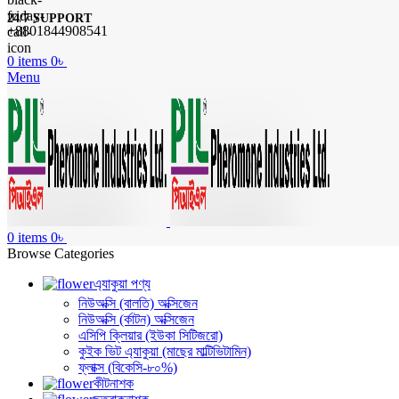
24/7 SUPPORT
+8801844908541
0
items
0
৳
Menu
0
items
0
৳
Browse Categories
এ্যাকুয়া পণ্য
নিউঅক্সি (বালতি) অক্সিজেন
নিউঅক্সি (র্কাটন) অক্সিজেন
এসিপি ক্লিয়ার (ইউকা সিটিজরো)
কুইক ভিট এ্যাকুয়া (মাছের মাল্টিভিটামিন)
ফ্লাক্স (বিকেসি-৮০%)
কীটনাশক