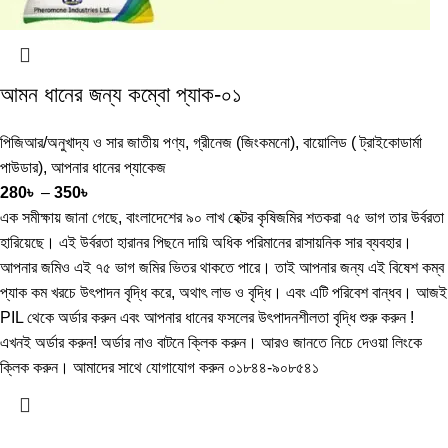
আমন ধানের জন্য কম্বো প্যাক-০১
পিজিআর/অনুখাদ্য ও সার জাতীয় পণ্য
,
গ্রীনেজ (জিংকমনো)
,
বায়োলিড ( ট্রাইকোডার্মা
পাউডার)
,
আপনার ধানের প্যাকেজ
280
৳
–
350
৳
এক সমীক্ষায় জানা গেছে, বাংলাদেশের ৯০ লাখ হেক্টর কৃষিজমির শতকরা ৭৫ ভাগ তার উর্বরতা
হারিয়েছে। এই উর্বরতা হারানর পিছনে দায়ি অধিক পরিমানের রাসায়নিক সার ব্যবহার।
আপনার জমিও এই ৭৫ ভাগ জমির ভিতর থাকতে পারে। তাই আপনার জন্য এই বিষেশ কম্ব
প্যাক কম খরচে উৎপাদন বৃদ্ধি করে, অথাৎ লাভ ও বৃদ্ধি। এবং এটি পরিবেশ বান্ধব। আজই
PIL থেকে অর্ডার করুন এবং আপনার ধানের ফসলের উৎপাদনশীলতা বৃদ্ধি শুরু করুন !
এখনই অর্ডার করুন! অর্ডার নাও বাটনে ক্লিক করুন। আরও জানতে নিচে দেওয়া লিংকে
ক্লিক করুন। আমাদের সাথে যোগাযোগ করুন ০১৮৪৪-৯০৮৫৪১