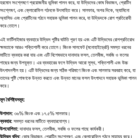
হরমোন সংশ্লেষণে প্রয়োজনীয় ভূমিকা পালন করে, যা উদ্ভিদের কোষ বিভাজন, প্রোটিন
সংশ্লেষণ, এবং ক্লোরোফিল গঠনকে উৎসাহিত করে। সালফার, অপর দিকে, অ্যামিনো
অ্যাসিড এবং প্রোটিনের গঠনে সহায়ক ভূমিকা পালন করে, যা উদ্ভিদকে রোগ প্রতিরোধী
করে তোলে।
এই ফার্টিলাইজার ব্যবহারে উদ্ভিদ পুষ্টির ঘাটতি পূরণ হয় এবং এটি উদ্ভিদের রোগপ্রতিরোধ
ক্ষমতাকে আরও শক্তিশালী করে তোলে। জিংক সালফেট (মনোহাইড্রেট) সমস্ত ধরনের
মাটিতে ব্যবহার করা যায় এবং এটি বিশেষভাবে দানাদার ফসল, তেলবীজ, সবজি ও ফলের
গাছের জন্য উপযুক্ত। এর ব্যবহারের ফলে উদ্ভিদ আরো সুস্থ, শক্তিশালী এবং উচ্চ
উৎপাদনশীল হয়। এটি উদ্ভিদের জন্য সঠিক পরিমাণে জিংক এবং সালফার সরবরাহ করে, যা
তাদের পুষ্টি শোষণকে উন্নত করতে এবং উন্নত মানের ফসল উৎপাদনে সহায়ক ভূমিকা পালন
করে।
মূল বৈশিষ্ট্যসমূহ:
উপাদান:
৩৬% জিংক এবং ১৭.৫% সালফার।
ব্যবহার:
সমস্ত ধরনের মাটিতে ব্যবহারযোগ্য।
উপযোগিতা:
দানাদার ফসল, তেলবীজ, সবজি ও ফলের গাছে কার্যকরী।
উদ্ভিদ বৃদ্ধি:
কোষ বিভাজন, প্রোটিন সংশ্লেষণ, এবং ক্লোরোফিল গঠনে সাহায্য করে।