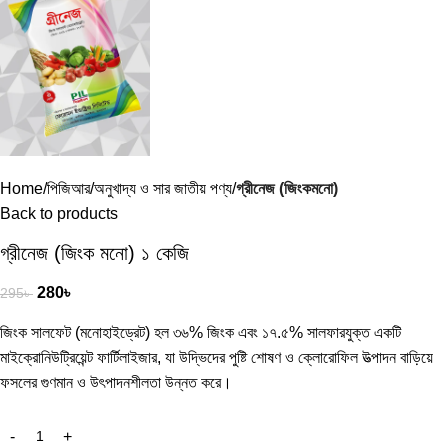
Home
পিজিআর/অনুখাদ্য ও সার জাতীয় পণ্য
গ্রীনেজ (জিংকমনো)
Back to products
গ্রীনেজ (জিংক মনো) ১ কেজি
280
৳
295
৳
জিংক সালফেট (মনোহাইড্রেট) হল ৩৬% জিংক এবং ১৭.৫% সালফারযুক্ত একটি
মাইক্রোনিউট্রিয়েন্ট ফার্টিলাইজার, যা উদ্ভিদের পুষ্টি শোষণ ও ক্লোরোফিল উত্পাদন বাড়িয়ে
ফসলের গুণমান ও উৎপাদনশীলতা উন্নত করে।