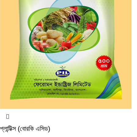
প্লান্টিক্স (বোরকি এসিড)