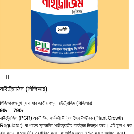
নাইট্রোজিম (পিজিআর)
পিজিআর/অনুখাদ্য ও সার জাতীয় পণ্য
,
নাইট্রোজিম (পিজিআর)
90
৳
–
790
৳
নাইট্রোজিম (PGR) একটি উচ্চ কার্যকরী উদ্ভিদ জৈব উজ্জীবক (Plant Growth
Regulator), যা গাছের স্বাভাবিক শারীরবৃত্তীয় কার্যক্রম নিয়ন্ত্রণ করে। এটি ফুল ও ফল
ঝরা কমায়, ফলের বৃদ্ধি ত্বরান্বিত করে এবং অধিক ফলন নিশ্চিত করতে সহায়তা করে।