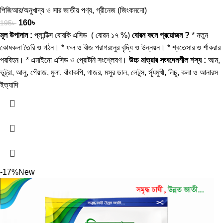
পিজিআর/অনুখাদ্য ও সার জাতীয় পণ্য
,
গ্রীনেজ (জিংকমনো)
160
৳
195
৳
মূল উপাদান :
প্লান্টিক্স বোরকি এসিড ( বোরন ১৭ %)
বোরন কনে প্রয়োজন ?
* নতুন
কোষকলা তৈরি ও গঠন। * ফল ও বীজ পরাগরনেুর বৃদ্ধি ও উন্নয়ন। * শ্বতেসার ও র্শাকরার
পরবিহন। * এমাইনো এসিড ও প্রোটনি সংশ্লেষণ।
উচ্চ মাত্রার সংবদেনশীল শস্য :
আম,
ভুট্রা, আলু, পেঁয়াজ, মুলা, বাঁধাকপি, গাজর, মসুর ডাল, লেটুস, র্সূযমুখী, লিচু, কলা ও আনারস
ইত্যাদি
-17%
New