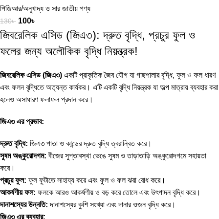
পিজিআর/অনুখাদ্য ও সার জাতীয় পণ্য
100
৳
130
৳
জিবরেলিক এসিড (জিএ৩): দ্রুত বৃদ্ধি, প্রচুর ফুল ও
ফলের জন্য অলৌকিক বৃদ্ধি নিয়ন্ত্রক!
জিবরেলিক এসিড (জিএ৩)
একটি প্রাকৃতিক জৈব যৌগ যা গাছপালার বৃদ্ধি, ফুল ও ফল ধারণ
এবং ফলন বৃদ্ধিতে অত্যন্ত কার্যকর। এটি একটি বৃদ্ধি নিয়ন্ত্রক যা অল্প মাত্রায় ব্যবহার করা
হলেও অসাধারণ ফলাফল প্রদান করে।
জিএ৩ এর প্রভাব:
দ্রুত বৃদ্ধি:
জিএ৩ পাতা ও কান্ডের দ্রুত বৃদ্ধি ত্বরান্বিত করে।
সুষম অঙ্কুরোদগম:
বীজের সুপ্তাবস্থা ভেঙে সুষম ও তাড়াতাড়ি অঙ্কুরোদগমে সহায়তা
করে।
প্রচুর ফুল:
ফুল ফুটাতে সাহায্য করে এবং ফুল ও ফল ঝরা রোধ করে।
আকর্ষণীয় ফল:
ফলকে আরও আকর্ষণীয় ও বড় করে তোলে এবং উৎপাদন বৃদ্ধি করে।
দানাশস্যের উন্নতি:
দানাশস্যের কুশি সংখ্যা এবং দানার ওজন বৃদ্ধি করে।
জিএ৩ এর ব্যবহার: