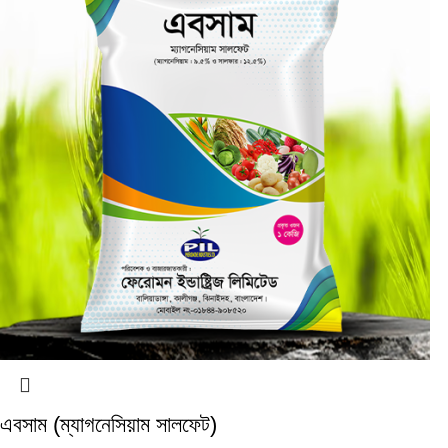
এবসাম (ম্যাগনেসিয়াম সালফেট)