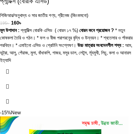
প্লান্টিক্স (বোরকি এসিড)
পিজিআর/অনুখাদ্য ও সার জাতীয় পণ্য
,
গ্রীনেজ (জিংকমনো)
160
৳
195
৳
মূল উপাদান :
প্লান্টিক্স বোরকি এসিড ( বোরন ১৭ %)
বোরন কনে প্রয়োজন ?
* নতুন
কোষকলা তৈরি ও গঠন। * ফল ও বীজ পরাগরনেুর বৃদ্ধি ও উন্নয়ন। * শ্বতেসার ও র্শাকরার
পরবিহন। * এমাইনো এসিড ও প্রোটনি সংশ্লেষণ।
উচ্চ মাত্রার সংবদেনশীল শস্য :
আম,
ভুট্রা, আলু, পেঁয়াজ, মুলা, বাঁধাকপি, গাজর, মসুর ডাল, লেটুস, র্সূযমুখী, লিচু, কলা ও আনারস
ইত্যাদি
-15%
New