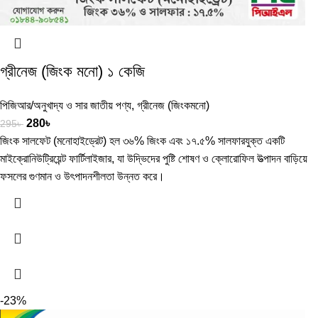
গ্রীনেজ (জিংক মনো) ১ কেজি
পিজিআর/অনুখাদ্য ও সার জাতীয় পণ্য
,
গ্রীনেজ (জিংকমনো)
280
৳
295
৳
জিংক সালফেট (মনোহাইড্রেট) হল ৩৬% জিংক এবং ১৭.৫% সালফারযুক্ত একটি
মাইক্রোনিউট্রিয়েন্ট ফার্টিলাইজার, যা উদ্ভিদের পুষ্টি শোষণ ও ক্লোরোফিল উত্পাদন বাড়িয়ে
ফসলের গুণমান ও উৎপাদনশীলতা উন্নত করে।
-23%