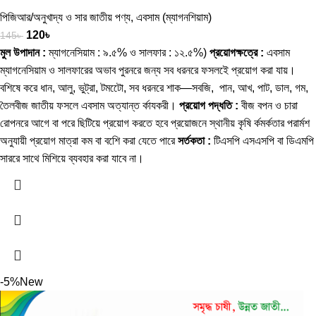
পিজিআর/অনুখাদ্য ও সার জাতীয় পণ্য
,
এবসাম (ম্যাগনশিয়াম)
120
৳
145
৳
মুল উপাদান :
ম্যাগনেসিয়াম : ৯.৫% ও সালফার : ১২.৫%)
প্রয়োগক্ষত্রে :
এবসাম
ম্যাগনেসিয়াম ও সালফারের অভাব পুরনরে জন্য সব ধরনরে ফসলইে প্রয়োগ করা যায়।
বশিষে করে ধান, আলু, ভুট্রা, টমটেো, সব ধরনরে শাক—সবজি, পান, আখ, পাট, ডাল, গম,
তৈলবীজ জাতীয় ফসলে এবসাম অত্যান্ত র্কাযকরী।
প্রয়োগ পদ্ধতি :
বীজ বপন ও চারা
রোপনরে আগে বা পরে ছিটিয়ে প্রয়োগ করতে হবে প্রয়োজনে স্থানীয় কৃষি র্কমর্কতার পরার্মশ
অনুযায়ী প্রয়োগ মাত্রা কম বা বশেি করা যেতে পারে
সর্তকতা :
টিএসপি এসএসপি বা ডিএমপি
সাররে সাথে মিশিয়ে ব্যবহার করা যাবে না।
-5%
New