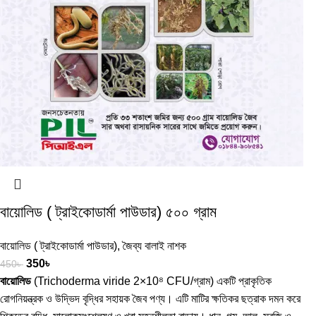
বায়োলিড ( ট্রাইকোডার্মা পাউডার) ৫০০ গ্রাম
বায়োলিড ( ট্রাইকোডার্মা পাউডার)
,
জৈব্য বালাই নাশক
350
৳
450
৳
বায়োলিড
(Trichoderma viride 2×10⁸ CFU/গ্রাম) একটি প্রাকৃতিক
রোগনিয়ন্ত্রক ও উদ্ভিদ বৃদ্ধির সহায়ক জৈব পণ্য। এটি মাটির ক্ষতিকর ছত্রাক দমন করে