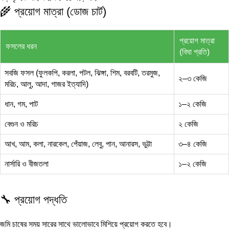
🌾 প্রয়োগ মাত্রা (ডোজ চার্ট)
প্রয়োগ মাত্রা
ফসলের ধরন
(বিঘা প্রতি)
সবজি ফসল (ফুলকপি, করলা, পটল, ঝিঙ্গা, শিম, বরবটি, তরমুজ,
২–৩ কেজি
মরিচ, আলু, আদা, গাজর ইত্যাদি)
ধান, গম, পাট
১–২ কেজি
বেগুন ও মরিচ
২ কেজি
আখ, আম, কলা, নারকেল, পেঁয়াজ, লেবু, পান, আনারস, ভুট্টা
৩–৪ কেজি
নার্সারি ও বীজতলা
১–২ কেজি
🔧 প্রয়োগ পদ্ধতি
জমি চাষের সময় সারের সাথে ভালোভাবে মিশিয়ে প্রয়োগ করতে হবে।