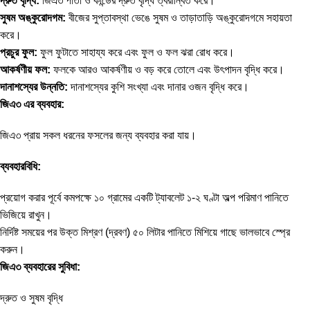
দ্রুত বৃদ্ধি:
জিএ৩ পাতা ও কান্ডের দ্রুত বৃদ্ধি ত্বরান্বিত করে।
সুষম অঙ্কুরোদগম:
বীজের সুপ্তাবস্থা ভেঙে সুষম ও তাড়াতাড়ি অঙ্কুরোদগমে সহায়তা
করে।
প্রচুর ফুল:
ফুল ফুটাতে সাহায্য করে এবং ফুল ও ফল ঝরা রোধ করে।
আকর্ষণীয় ফল:
ফলকে আরও আকর্ষণীয় ও বড় করে তোলে এবং উৎপাদন বৃদ্ধি করে।
দানাশস্যের উন্নতি:
দানাশস্যের কুশি সংখ্যা এবং দানার ওজন বৃদ্ধি করে।
জিএ৩ এর ব্যবহার:
জিএ৩ প্রায় সকল ধরনের ফসলের জন্য ব্যবহার করা যায়।
ব্যবহারবিধি:
প্রয়োগ করার পূর্বে কমপক্ষে ১০ গ্রামের একটি ট্যাবলেট ১-২ ঘণ্টা অল্প পরিমাণ পানিতে
ভিজিয়ে রাখুন।
নির্দিষ্ট সময়ের পর উক্ত মিশ্রণ (দ্রবণ) ৫০ লিটার পানিতে মিশিয়ে গাছে ভালভাবে স্প্রে
করুন।
জিএ৩ ব্যবহারের সুবিধা:
দ্রুত ও সুষম বৃদ্ধি