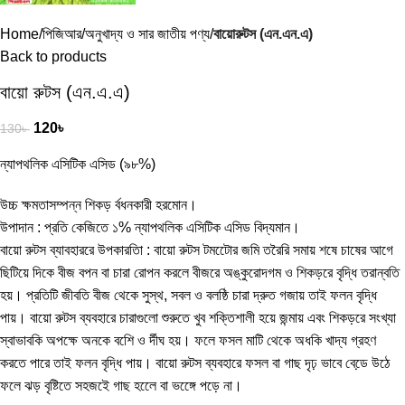
Home
পিজিআর/অনুখাদ্য ও সার জাতীয় পণ্য
বায়োরুটস (এন.এন.এ)
Back to products
বায়ো রুটস (এন.এ.এ)
120
৳
130
৳
ন্যাপথলিক এসিটিক এসিড (৯৮%)
উচ্চ ক্ষমতাসম্পন্ন শিকড় র্বধনকারী হরমোন।
উপাদান : প্রতি কেজিতে ১% ন্যাপথলিক এসিটিক এসিড বিদ্যমান।
বায়ো রুটস ব্যাবহাররে উপকারতিা : বায়ো রুটস টমটেোর জমি তরৈরি সমায় শষে চাষের আগে
ছিটিয়ে দিকে বীজ বপন বা চারা রোপন করলে বীজরে অঙ্কুরোদগম ও শিকড়রে বৃদ্ধি তরান্বতি
হয়। প্রতিটি জীবতি বীজ থেকে সুস্থ, সবল ও বলষ্ঠি চারা দ্রুত গজায় তাই ফলন বৃদ্ধি
পায়। বায়ো রুটস ব্যবহারে চারাগুলো শুরুতে খুব শক্তিশালী হয়ে জন্মায় এবং শিকড়রে সংখ্যা
স্বাভাবকি অপক্ষে অনকে বশেি ও র্দীঘ হয়। ফলে ফসল মাটি থেকে অধকি খাদ্য গ্রহণ
করতে পারে তাই ফলন বৃদ্ধি পায়। বায়ো রুটস ব্যবহারে ফসল বা গাছ দৃঢ় ভাবে বেডে় উঠে
ফলে ঝড় বৃষ্টিতে সহজইে গাছ হলেে বা ভঙ্গেে পড়ে না।