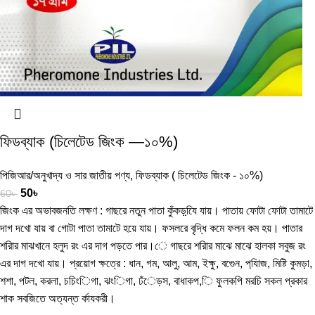
ফিডব্যাক (চিলেটেড জিংক —১০%)
পিজিআর/অনুখাদ্য ও সার জাতীয় পণ্য
,
ফিডব্যাক ( চিলেটেড জিংক - ১০%)
50
৳
60
৳
জিংক এর অভাবজনতি লক্ষণ : গাছরে নতুন পাতা কুঁকড়যি়ে যায়। পাতায় ফোটা ফোটা তামাটে
দাগ দখো যায় বা গোটা পাতা তামাটে হয়ে যায়। ফসলরে বৃদ্ধি কমে ফলন কম হয়। পাতার
শরিার মাঝখানে হলুদ রং এর দাগ পড়তে পার।ে গাছরে শরিার মাঝে মাঝে হালকা সবুজ রং
এর দাগ দখো যায়। প্রয়োগ ক্ষত্রে : ধান, গম, আলু, আম, ইক্ষু, বগেুন, পযি়াজ, মিষ্টি কুমড়া,
শশা, পটল, করলা, চচিংিগা, ঝংিগা, ঢঁেড়স, বাধাকপ,ি ফুলকপি মরচি সকল প্রকার
শাক সবজিতে অত্যন্ত র্কাযকরী।