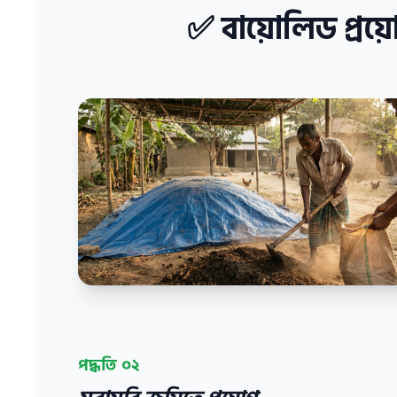
✅ বায়োলিড প্রয়
পদ্ধতি ০২