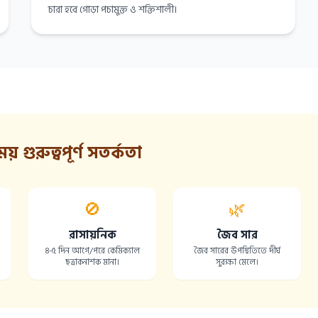
চারা হবে গোড়া পচামুক্ত ও শক্তিশালী।
য় গুরুত্বপূর্ণ সতর্কতা
🚫
🌿
রাসায়নিক
জৈব সার
।
৪-৫ দিন আগে/পরে কেমিক্যাল
জৈব সারের উপস্থিতিতে দীর্ঘ
ছত্রাকনাশক মানা।
সুরক্ষা মেলে।