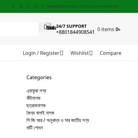
Newsletter
Contact Us
FAQs
কম্বো প্যাকেজ
অফার
24/7 SUPPORT
0
items
0
৳
+8801844908541
Login / Register
Wishlist
Compare
Categories
এ্যাকুয়া পণ্য
কীটনাশক
ছত্রাকনাশক
জৈব্য বালাই নাশক
পি জি আর / অনুখাদ্য ও সার জাতীয় পণ্য
মাটি শোধন