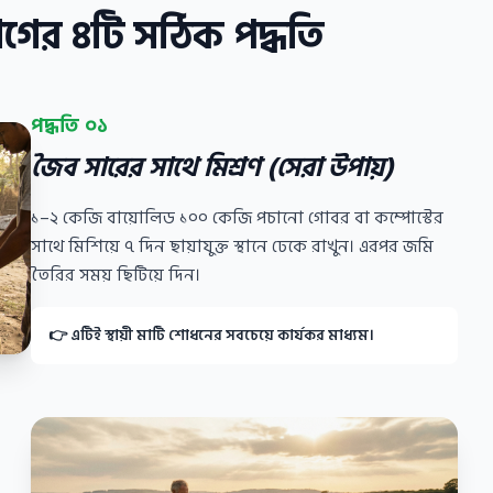
োগের ৪টি সঠিক পদ্ধতি
পদ্ধতি ০১
জৈব সারের সাথে মিশ্রণ (সেরা উপায়)
১–২ কেজি বায়োলিড ১০০ কেজি পচানো গোবর বা কম্পোস্টের
সাথে মিশিয়ে ৭ দিন ছায়াযুক্ত স্থানে ঢেকে রাখুন। এরপর জমি
তৈরির সময় ছিটিয়ে দিন।
👉 এটিই স্থায়ী মাটি শোধনের সবচেয়ে কার্যকর মাধ্যম।