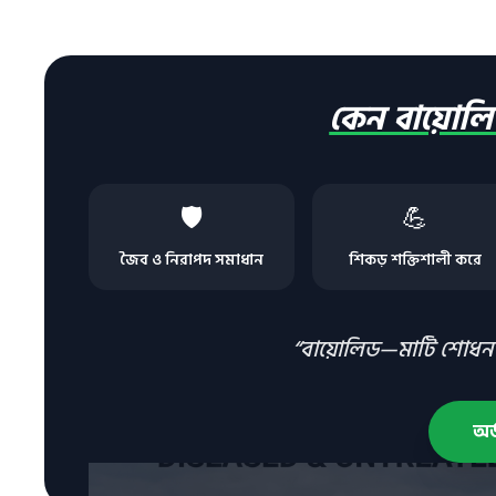
কেন বায়োলি
🛡️
💪
জৈব ও নিরাপদ সমাধান
শিকড় শক্তিশালী করে
“বায়োলিড—মাটি শোধন ক
অর