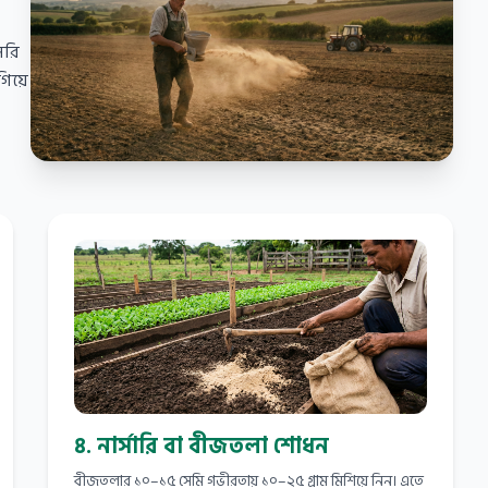
সরি
গিয়ে
৪. নার্সারি বা বীজতলা শোধন
বীজতলার ১০–১৫ সেমি গভীরতায় ১০–২৫ গ্রাম মিশিয়ে নিন। এতে