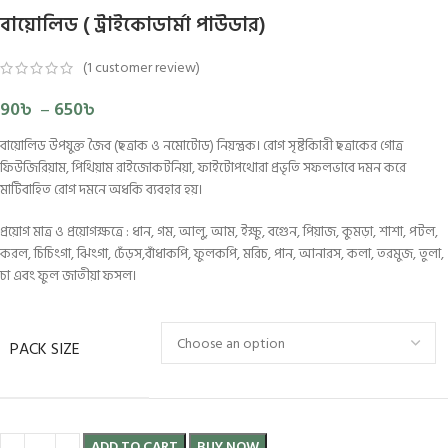
বায়োলিড ( ট্রাইকোডার্মা পাউডার)
(
1
customer review)
90
৳
–
650
৳
বায়োলিড উপযুক্ত জৈব (ছত্রাক ও নমোটোড) নিয়ন্ত্রক। রোগ সৃষ্টকিারী ছত্রাকের গোত্র
ফিউজিরিয়াম, পিথিয়াম রাইজোকটনিয়া, ফাইটোপথোরা প্রভৃতি সফলভাবে দমন করে
মাটিবাহিত রোগ দমনে অধকি ব্যবহার হয়।
প্রয়োগ মাত্র ও প্রয়োগক্ষত্রে : ধান, গম, আলু, আম, ইক্ষু, বগেুন, পিয়াজ, কুমড়া, শাশা, পটল,
করল, চিচিংগা, ঝিংগা, ঢেঁড়স,বাঁধাকপি, ফুলকপি, মরিচ, পান, আনারস, কলা, তরমুজ, তুলা,
চা এবং ফুল জাতীয়া ফসল।
PACK SIZE
ADD TO CART
BUY NOW