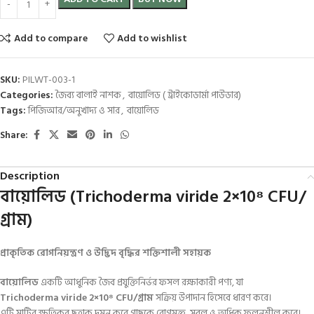
Add to compare
Add to wishlist
SKU:
PILWT-003-1
Categories:
জৈব্য বালাই নাশক
,
বায়োলিড ( ট্রাইকোডার্মা পাউডার)
Tags:
পিজিআর/অনুখাদ্য ও সার
,
বায়োলিড
Share:
Description
বায়োলিড (Trichoderma viride 2×10⁸ CFU/
গ্রাম)
প্রাকৃতিক রোগনিয়ন্ত্রণ ও উদ্ভিদ বৃদ্ধির শক্তিশালী সহায়ক
বায়োলিড
একটি আধুনিক জৈব প্রযুক্তিনির্ভর ফসল রক্ষাকারী পণ্য, যা
Trichoderma viride 2×10⁸ CFU/গ্রাম
সক্রিয় উপাদান হিসেবে ধারণ করে।
এটি মাটির ক্ষতিকর ছত্রাক দমন করে গাছকে রোগমুক্ত, সবল ও অধিক ফলনশীল করে।