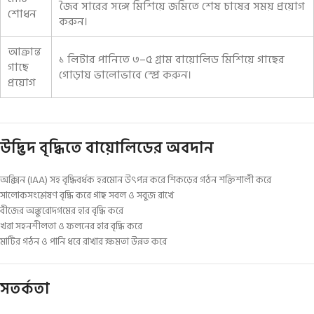
জৈব সারের সঙ্গে মিশিয়ে জমিতে শেষ চাষের সময় প্রয়োগ
শোধন
করুন।
আক্রান্ত
১ লিটার পানিতে ৩–৫ গ্রাম বায়োলিড মিশিয়ে গাছের
গাছে
গোড়ায় ভালোভাবে স্প্রে করুন।
প্রয়োগ
উদ্ভিদ বৃদ্ধিতে বায়োলিডের অবদান
অক্সিন (IAA) সহ বৃদ্ধিবর্ধক হরমোন উৎপন্ন করে শিকড়ের গঠন শক্তিশালী করে
সালোকসংশ্লেষণ বৃদ্ধি করে গাছ সবল ও সবুজ রাখে
বীজের অঙ্কুরোদগমের হার বৃদ্ধি করে
খরা সহনশীলতা ও ফলনের হার বৃদ্ধি করে
মাটির গঠন ও পানি ধরে রাখার ক্ষমতা উন্নত করে
সতর্কতা