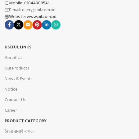
Mobile: 01844908541
E-mail: query@pil.com.bd
Website: www.pil.com.bd
USEFUL LINKS
About Us
Our Products
News & Events
Notice
Contact Us
Career
PRODUCT CATEGORY
জৈব্য বালাই নাশক