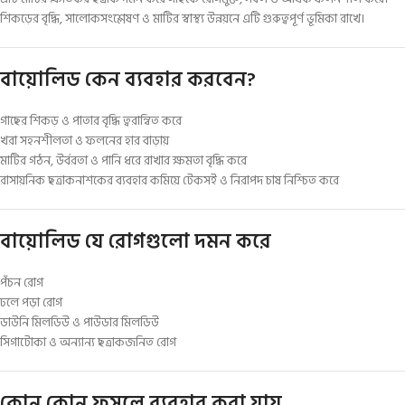
শিকড়ের বৃদ্ধি, সালোকসংশ্লেষণ ও মাটির স্বাস্থ্য উন্নয়নে এটি গুরুত্বপূর্ণ ভূমিকা রাখে।
বায়োলিড কেন ব্যবহার করবেন?
গাছের শিকড় ও পাতার বৃদ্ধি ত্বরান্বিত করে
খরা সহনশীলতা ও ফলনের হার বাড়ায়
মাটির গঠন, উর্বরতা ও পানি ধরে রাখার ক্ষমতা বৃদ্ধি করে
রাসায়নিক ছত্রাকনাশকের ব্যবহার কমিয়ে টেকসই ও নিরাপদ চাষ নিশ্চিত করে
বায়োলিড যে রোগগুলো দমন করে
পঁচন রোগ
ঢলে পড়া রোগ
ডাউনি মিলডিউ ও পাউডার মিলডিউ
সিগাটোকা ও অন্যান্য ছত্রাকজনিত রোগ
কোন কোন ফসলে ব্যবহার করা যায়