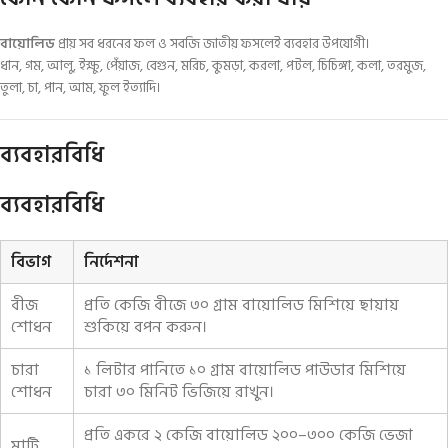
বায়োলিড
প্রায় সব ধরনের ফল ও সবজি জাতীয় ফসলেই ব্যবহার উপযোগী।
ধান, গম, আলু, ইক্ষু, পেঁয়াজ, বেগুন, মরিচ, কুমড়া, করলা, পটল, চিচিঙ্গা, কলা, তরমুজ,
তুলা, চা, পান, আম, ফুল ইত্যাদি।
ব্যবহারবিধি
ব্যবহারবিধি
বিভাগ
নির্দেশনা
বীজ
প্রতি কেজি বীজে ৩০ গ্রাম বায়োলিড মিশিয়ে ছায়ায়
শোধন
শুকিয়ে বপন করুন।
চারা
১ লিটার পানিতে ১০ গ্রাম বায়োলিড পাউডার মিশিয়ে
শোধন
চারা ৩০ মিনিট ভিজিয়ে রাখুন।
প্রতি একরে ২ কেজি বায়োলিড ২০০–৩০০ কেজি ভেজা
মাটি