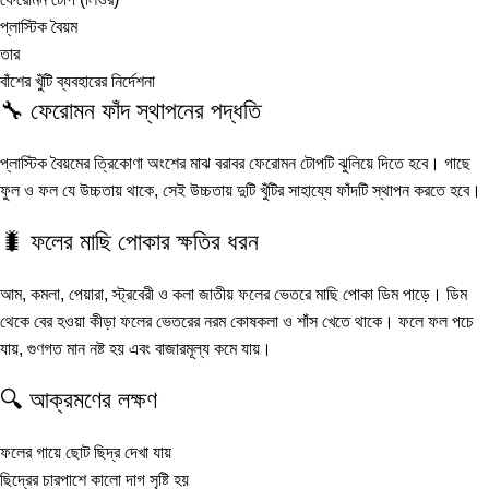
প্লাস্টিক বৈয়ম
তার
বাঁশের খুঁটি ব্যবহারের নির্দেশনা
🔧 ফেরোমন ফাঁদ স্থাপনের পদ্ধতি
প্লাস্টিক বৈয়মের ত্রিকোণা অংশের মাঝ বরাবর ফেরোমন টোপটি ঝুলিয়ে দিতে হবে। গাছে
ফুল ও ফল যে উচ্চতায় থাকে, সেই উচ্চতায় দুটি খুঁটির সাহায্যে ফাঁদটি স্থাপন করতে হবে।
🐛 ফলের মাছি পোকার ক্ষতির ধরন
আম, কমলা, পেয়ারা, স্ট্রবেরী ও কলা জাতীয় ফলের ভেতরে মাছি পোকা ডিম পাড়ে। ডিম
থেকে বের হওয়া কীড়া ফলের ভেতরের নরম কোষকলা ও শাঁস খেতে থাকে। ফলে ফল পচে
যায়, গুণগত মান নষ্ট হয় এবং বাজারমূল্য কমে যায়।
🔍 আক্রমণের লক্ষণ
ফলের গায়ে ছোট ছিদ্র দেখা যায়
ছিদ্রের চারপাশে কালো দাগ সৃষ্টি হয়