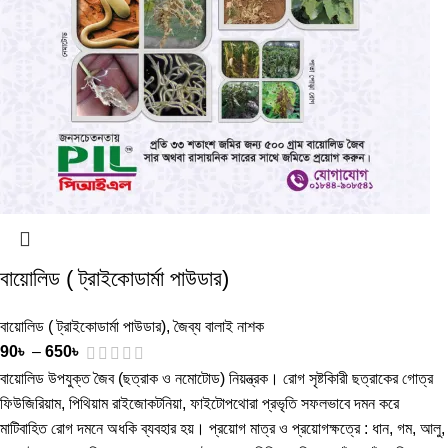
বায়োলিড ( ট্রাইকোডার্মা পাউডার)
বায়োলিড ( ট্রাইকোডার্মা পাউডার)
,
জৈব্য বালাই নাশক
90
৳
–
650
৳
বায়োলিড উপযুক্ত জৈব (ছত্রাক ও নমোটোড) নিয়ন্ত্রক। রোগ সৃষ্টকিারী ছত্রাকের গোত্র
ফিউজিরিয়াম, পিথিয়াম রাইজোকটনিয়া, ফাইটোপথোরা প্রভৃতি সফলভাবে দমন করে
মাটিবাহিত রোগ দমনে অধকি ব্যবহার হয়। প্রয়োগ মাত্র ও প্রয়োগক্ষত্রে : ধান, গম, আলু,