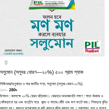
সলুমোন (সলুবর বোরণ—২০%) ৫০০ গ্রাম প্যাক
পিজিআর/অনুখাদ্য ও সার জাতীয় পণ্য
,
সলুমোন (সলুবর বোরণ-২০%)
280
৳
330
৳
উপাদন : কমপক্ষে ২০% বোরন বদ্যিমান। বোরনরে অভাবজনতি লক্ষণ : পাতা র্খবকায় ও
কোঁকড়ানো হয় এবং নতেযি়ে পড়ে কান্ড ও পাতার বোঁটা এবং ফল ফটেে যায়। শিকড়রে বৃদ্ধি
ব্যাহত হয়। কান্ডরে অগ্রকোষ বা কচি কান্ডরে বৃদ্ধি ব্যাহত হয় । পরাগায়ন, ফুল ও ফলরে