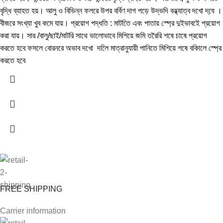
বৃদ্ধি ব্যাহত হয়। আলু ও বিভিন্ন ফলরে উপর বর্বিণ দাগ পড়ে উদ্ভদি বন্ধ্যাত্ব দখো দযে় ।
বীজরে সংখ্যা খুব কমে যায়। প্রয়োগ পদ্ধতি : মাটতিে এবং পাতায় স্প্রে দুইভাবইে প্রয়োগ
করা যায়। সার /বালু/ছাই/মাটরি সাথে ভালোভাবে মিশিয়ে জমি তরৈরি শষে চাষে প্রয়োগ
করতে হবে ফসলে বোরনরে অভাব দখো দলিে মাত্রানুযায়ী পানিতে মিশিয়ে শষে বকিালে স্প্রে
করতে হবে
FREE SHIPPING
Carrier information