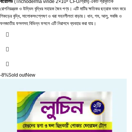
বায়োলিড
(Trichoderma viride 2×10⁸ CFU/গ্রাম) একটি প্রাকৃতিক
রোগনিয়ন্ত্রক ও উদ্ভিদ বৃদ্ধির সহায়ক জৈব পণ্য। এটি মাটির ক্ষতিকর ছত্রাক দমন করে
শিকড়ের বৃদ্ধি, সালোকসংশ্লেষণ ও খরা সহনশীলতা বাড়ায়। ধান, গম, আলু, সবজি ও
ফলজাতীয় ফসলসহ বিভিন্ন ফসলে এটি নিরাপদে ব্যবহার করা যায়।
-8%
Sold out
New