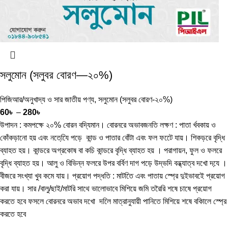
সলুমোন (সলুবর বোরণ—২০%)
পিজিআর/অনুখাদ্য ও সার জাতীয় পণ্য
,
সলুমোন (সলুবর বোরণ-২০%)
60
৳
–
280
৳
উপাদন : কমপক্ষে ২০% বোরন বদ্যিমান। বোরনরে অভাবজনতি লক্ষণ : পাতা র্খবকায় ও
কোঁকড়ানো হয় এবং নতেযি়ে পড়ে কান্ড ও পাতার বোঁটা এবং ফল ফটেে যায়। শিকড়রে বৃদ্ধি
ব্যাহত হয়। কান্ডরে অগ্রকোষ বা কচি কান্ডরে বৃদ্ধি ব্যাহত হয় । পরাগায়ন, ফুল ও ফলরে
বৃদ্ধি ব্যাহত হয়। আলু ও বিভিন্ন ফলরে উপর বর্বিণ দাগ পড়ে উদ্ভদি বন্ধ্যাত্ব দখো দযে় ।
বীজরে সংখ্যা খুব কমে যায়। প্রয়োগ পদ্ধতি : মাটতিে এবং পাতায় স্প্রে দুইভাবইে প্রয়োগ
করা যায়। সার /বালু/ছাই/মাটরি সাথে ভালোভাবে মিশিয়ে জমি তরৈরি শষে চাষে প্রয়োগ
করতে হবে ফসলে বোরনরে অভাব দখো দলিে মাত্রানুযায়ী পানিতে মিশিয়ে শষে বকিালে স্প্রে
করতে হবে