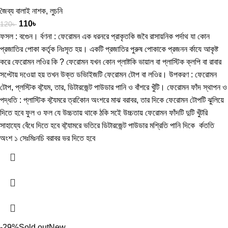
জৈব্য বালাই নাশক
,
লুচনি
110
৳
120
৳
ফসল : বগেুন। র্বণনা : ফেরোমন এক ধরনরে প্রাকৃতকি জবৈ রাসায়নিক পর্দাথ যা কোন
প্রজাতির পোকা কর্তৃক নিঃসৃত হয়। একটি প্রজাতির পুরুষ পোকাকে প্রজনন র্কাযে আকৃষ্ট
করে ফেরোমন লওির কি ? ফেরোমন যখন কোন প্লাষ্টকি ভায়াল বা প্লাস্টিক ক্লপি বা রাবার
সপ্টোয় দওেয়া হয় তখন উক্ত ডভিাইজটি ফেরোমন টোপ বা লওির। উপকরণ : ফেরোমন
টোপ, প্লস্টিক বযৈ়ম, তার, ডিটারজেন্ট পাউডার পানি ও বাঁশরে খুঁটি। ফেরোমন ফাঁদ স্থাপন ও
পদ্ধতি : প্লাস্টিক বযৈ়মরে ত্রকিোন অংশরে মাঝ বরাবর, তার দিকে ফেরোমন টোপটি ঝুলিয়ে
দিতে হবে ফুল ও ফল যে উচ্চতায় থাকে ঠকি সইে উচ্চতায় ফেরোমন ফাঁদটি দুটি খুঁটরি
সাহায্যে বেঁধে দিতে হবে বযৈ়ামরে ভতিরে ডিটারজেন্ট পাউডার মশ্রিতি পানি দিকে র্কততি
অংশ ১ সেঃমিঃনচি বরাবর ভর দিতে হবে
-29%
Sold out
New