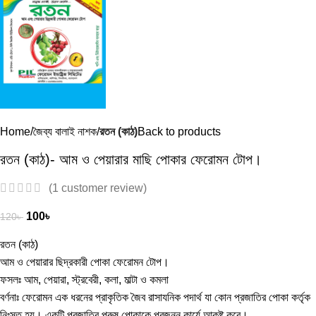
Home
জৈব্য বালাই নাশক
রতন (কাঠ)
Back to products
রতন (কাঠ)- আম ও পেয়ারার মাছি পোকার ফেরোমন টোপ।
(
1
customer review)
100
৳
120
৳
রতন (কাঠ)
আম ও পেয়ারার ছিদ্রকারী পোকা ফেরোমন টোপ।
ফসলঃ আম, পেয়ারা, স্ট্রবেরী, কলা, মাল্টা ও কমলা
বর্ণনাঃ ফেরোমন এক ধরনের প্রাকৃতিক জৈব রাসাযনিক পদার্থ যা কোন প্রজাতির পোকা কর্তৃক
নিঃসৃত হয়। একটি প্রজাতির পুরুষ পোকাকে প্রজনন কার্যে আকৃষ্ট করে।