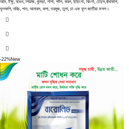
আম, ইক্ষু, বগেুন, পিয়াজ, কুমড়া, শাশা, পটল, করল, চিচিংগা, ঝিংগা, ঢেঁড়স,বাঁধাকপি,
ফুলকপি, মরিচ, পান, আনারস, কলা, তরমুজ, তুলা, চা এবং ফুল জাতীয়া ফসল।
-22%
New