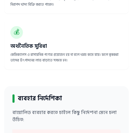
নিরাপদ খাদ্য বিক্রি করতে পারেন।
💰
অর্থনৈতিক সুবিধা
কেমিক্যালস ও রাসায়নিক পণ্যের প্রয়োজন হয় না বলে খরচ কমে যায়। ফলে কৃষকরা
তাদের উৎপাদনের লাভ বাড়াতে সক্ষম হন।
ব্যবহার নির্দেশিকা
বায়োলিড ব্যবহার করতে চাইলে কিছু নির্দেশনা মেনে চলা
উচিত: