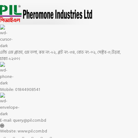
এইচ এম প্লাজা, ৫ম তলা, রুম নং-১২, প্লট নং-৩৪, রোড নং-০২, সেক্টর-৩,উত্তরা,
ঢাকা-১২৩০।
Mobile: 01844908541
E-mail: query@pil.com.bd
Website: www.pil.com.bd