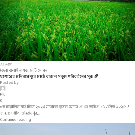
22
Apr
জৈব্য বালাই নাশক
,
মাটি শোধন
যশোরের মনিরামপুরে মাঠে বাজল সবুজ পরিবর্তনের সুর! 🌾
Posted by
PIL
0
৩য় বায়োলিড মাঠ দিবস ২০২৫ মাতালো কৃষক সমাজ 🎉 📅 তারিখ: ১৬ এপ্রিল ২০২৫📍
স্থান: হুরগাতি, মনিরামপুর,...
Continue reading