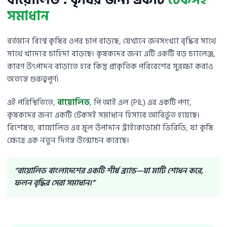
বায়োলিড : কৃষির জন্য একটি
টেকসই
সমাধান
বর্তমান বিশ্বে কৃষির ওপর চাপ বাড়ছে, যেখানে জনসংখ্যা বৃদ্ধির সাথে
সাথে খাদ্যের চাহিদা বাড়ছে। কৃষকদের জন্য এটি একটি বড় চ্যালেঞ্জ,
কারণ উৎপাদন বাড়াতে হবে কিন্তু প্রাকৃতিক পরিবেশের সুরক্ষা করাও
অত্যন্ত গুরুত্বপূর্ণ।
এই পরিস্থিতিতে,
বায়োলিড
, পি আই এল (PIL) এর একটি পণ্য,
কৃষকদের জন্য একটি টেকসই সমাধান হিসাবে আবির্ভূত হয়েছে।
বিশেষত, বায়োলিড এর মূল উপাদান ট্রাইকোডার্মা ভিরিডি, যা কৃষি
ক্ষেত্রে এক নতুন দিগন্ত উন্মোচন করেছে।
“বায়োলিড বাংলাদেশের একটি শীর্ষ ব্র্যান্ড—যা মাটি শোধন করে,
ফলন বৃদ্ধির সেরা সমাধান।”