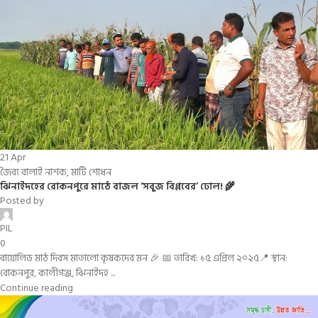
21
Apr
জৈব্য বালাই নাশক
,
মাটি শোধন
ঝিনাইদহের রোকনপুরে মাঠে বাজল ‘সবুজ বিপ্লবের’ ঢোল! 🌾
Posted by
PIL
0
বায়োলিড মাঠ দিবস মাতালো কৃষকদের মন 🎉 📅 তারিখ: ১৫ এপ্রিল ২০২৫📍 স্থান:
রোকনপুর, কালীগঞ্জ, ঝিনাইদহ ...
Continue reading