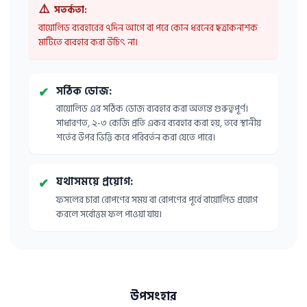
⚠️
সতর্কতা:
বায়োলিড ব্যবহারের ৭দিন আগে বা পরে কোন ধরনের ছত্রাকনাশক
মাটিতে ব্যবহার করা উচিৎ না।
সঠিক ডোজ:
✔
বায়োলিড এর সঠিক ডোজ ব্যবহার করা অত্যন্ত গুরুত্বপূর্ণ।
সাধারণত, ২-৩ কেজি প্রতি একর ব্যবহার করা হয়, তবে স্থানীয়
শর্তের উপর ভিত্তি করে পরিবর্তন করা যেতে পারে।
যথাসময়ে প্রয়োগ:
✔
ফসলের চারা রোপণের সময় বা রোপণের পূর্বে বায়োলিড প্রয়োগ
করলে সর্বোত্তম ফল পাওয়া যায়।
উপসংহার