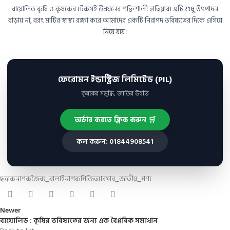
বায়োলিড কৃষি ও কৃষকের টেকসই উন্নয়নের শক্তিশালী হাতিয়ার। এটি শুধু উৎপাদন
বাড়ায় না, বরং মাটির স্বাস্থ্য রক্ষা করে আমাদের একটি নিরাপদ ভবিষ্যতের দিকে এগিয়ে
নিয়ে যায়।
ফেরোমন ইন্ডাস্ট্রিজ লিমিটেড (PIL)
কৃষকের সমৃদ্ধি, জাতির উন্নতি
অর্ডার করতে ক্লিক করুন 🛒
কল করুন: 01844908541
ছত্রাকনাশক
জৈব্য_বালাইনাশক
পিজিআর
সার_জাতীয়_পণ্য
Newer
বায়োলিড : কৃষির ভবিষ্যতের জন্য এক বৈপ্লবিক সমাধান